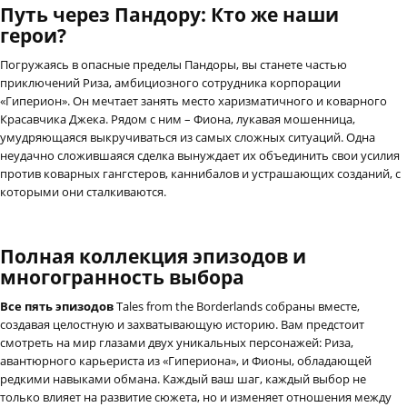
Путь через Пандору: Кто же наши
герои?
Погружаясь в опасные пределы Пандоры, вы станете частью
приключений Риза, амбициозного сотрудника корпорации
«Гиперион». Он мечтает занять место харизматичного и коварного
Красавчика Джека. Рядом с ним – Фиона, лукавая мошенница,
умудряющаяся выкручиваться из самых сложных ситуаций. Одна
неудачно сложившаяся сделка вынуждает их объединить свои усилия
против коварных гангстеров, каннибалов и устрашающих созданий, с
которыми они сталкиваются.
Полная коллекция эпизодов и
многогранность выбора
Все пять эпизодов
Tales from the Borderlands собраны вместе,
создавая целостную и захватывающую историю. Вам предстоит
смотреть на мир глазами двух уникальных персонажей: Риза,
авантюрного карьериста из «Гипериона», и Фионы, обладающей
редкими навыками обмана. Каждый ваш шаг, каждый выбор не
только влияет на развитие сюжета, но и изменяет отношения между