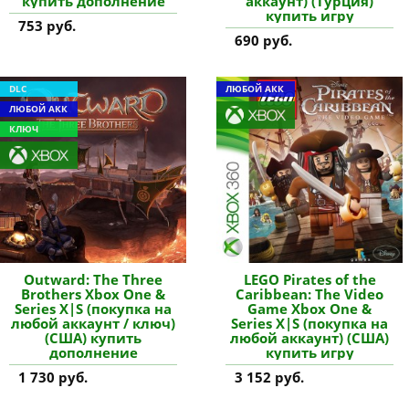
купить дополнение
аккаунт) (Турция)
купить игру
753 руб.
690 руб.
DLC
ЛЮБОЙ АКК
ЛЮБОЙ АКК
КЛЮЧ
Outward: The Three
LEGO Pirates of the
Brothers Xbox One &
Caribbean: The Video
Series X|S (покупка на
Game Xbox One &
любой аккаунт / ключ)
Series X|S (покупка на
(США) купить
любой аккаунт) (США)
дополнение
купить игру
1 730 руб.
3 152 руб.