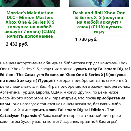
Mordar’s Malediction
Dash and Roll Xbox One
DLC - Minion Masters
& Series X|S (покупка
Xbox One & Series X|S
на любой аккаунт /
(покупка на любой
ключ) (США) купить
аккаунт / ключ) (США)
игру
купить дополнение
1 730 руб.
2 432 руб.
В нашем ассортименте обширная библиотека игр для консолей Xbox
One и Xbox Series X|S, среди них можно
купить игру Talisman: Digital
Edition - The Cataclysm Expansion Xbox One & Series X|S (покупка
на новый аккаунт) (Турция)
, которая приобретается по сниженной
цене специально для Вас. Игры приобретаются в различных регионах:
Аргентина, Турция, Европа, США и многих других, по цене, ниже
Российского Xbox Store. Мы гарантируем, что после
приобретения
игры
, она навсегда останется на Вашем аккаунте, без каких-либо
проблем. Хотите
купить ключ Talisman: Digital Edition - The
Cataclysm Expansion
? Заказывайте скорее и в кратчайшие сроки
ключ игры будет у вас на почте) И заранее, приятной Вам игры)