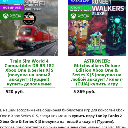
DLC
ЛЮБОЙ АКК
НОВЫЙ АКК
КЛЮЧ
Train Sim World 4
ASTRONEER:
Compatible: DB BR 182
Glitchwalkers Deluxe
Xbox One & Series X|S
Edition Xbox One &
(покупка на новый
Series X|S (покупка на
аккаунт) (Турция)
любой аккаунт / ключ)
купить дополнение
(США) купить игру
520 руб.
5 869 руб.
В нашем ассортименте обширная библиотека игр для консолей Xbox
One и Xbox Series X|S, среди них можно
купить игру Tanky Tanks 2
Xbox One & Series X|S (покупка на новый аккаунт) (Турция)
,
которая приобретается по сниженной цене специально для Вас. Игры