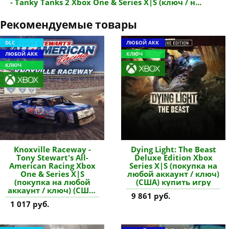
- Tanky Tanks 2 Xbox One & Series X|S (ключ / н...
Рекомендуемые товары
DLC
ЛЮБОЙ АКК
ЛЮБОЙ АКК
КЛЮЧ
КЛЮЧ
Knoxville Raceway -
Dying Light: The Beast
Tony Stewart's All-
Deluxe Edition Xbox
American Racing Xbox
Series X|S (покупка на
One & Series X|S
любой аккаунт / ключ)
(покупка на любой
(США) купить игру
аккаунт / ключ) (США)
9 861 руб.
купить дополнение
1 017 руб.