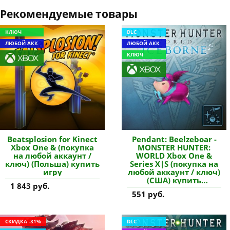
Рекомендуемые товары
КЛЮЧ
DLC
ЛЮБОЙ АКК
ЛЮБОЙ АКК
КЛЮЧ
Beatsplosion for Kinect
Pendant: Beelzeboar -
Xbox One & (покупка
MONSTER HUNTER:
на любой аккаунт /
WORLD Xbox One &
ключ) (Польша) купить
Series X|S (покупка на
игру
любой аккаунт / ключ)
(США) купить
1 843 руб.
дополнение
551 руб.
СКИДКА -31%
DLC