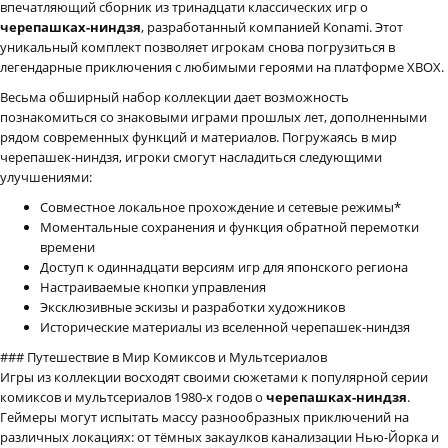
впечатляющий сборник из тринадцати классических игр о
черепашках-ниндзя
, разработанный компанией Konami. Этот
уникальный комплект позволяет игрокам снова погрузиться в
легендарные приключения с любимыми героями на платформе XBOX.
Весьма обширный набор коллекции дает возможность
познакомиться со знаковыми играми прошлых лет, дополненными
рядом современных функций и материалов. Погружаясь в мир
черепашек-ниндзя, игроки смогут насладиться следующими
улучшениями:
Совместное локальное прохождение и сетевые режимы*
Моментальные сохранения и функция обратной перемотки
времени
Доступ к одиннадцати версиям игр для японского региона
Настраиваемые кнопки управления
Эксклюзивные эскизы и разработки художников
Исторические материалы из вселенной черепашек-ниндзя
### Путешествие в Мир Комиксов и Мультсериалов
Игры из коллекции восходят своими сюжетами к популярной серии
комиксов и мультсериалов 1980-х годов о
черепашках-ниндзя
.
Геймеры могут испытать массу разнообразных приключений на
различных локациях: от тёмных закаулков канализации Нью-Йорка и