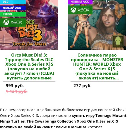
DLC
НОВЫЙ АКК
ЛЮБОЙ АКК
КЛЮЧ
Orcs Must Die! 3:
Солнечное парео
Tipping the Scales DLC
проводника - MONSTER
Xbox One & Series X|S
HUNTER: WORLD Xbox
(покупка на любой
One & Series X|S
аккаунт / ключ) (США)
(покупка на новый
купить дополнение
аккаунт) купить
дополнение
993 руб.
277 руб.
1 434 руб.
В нашем ассортименте обширная библиотека игр для консолей Xbox
One и Xbox Series X|S, среди них можно
купить игру Teenage Mutant
Ninja Turtles: The Cowabunga Collection Xbox One & Series X|S
(покупка на любой аккаунт / ключ) (Польша)
, которая