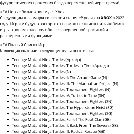
футуристических вражеских баз до перемещений через время!
### Новые Возможности для Xbox
Следующим шагом для коллекции станет её релиз на
XBOX
в 2022
году. Игроки будут в восторге от возможности испытать любимые
игры в новом качестве, с более совершенной графикой и
расширенными функциями.
### Полный Список Игр
Коллекция включает следующие культовые игры:
Teenage Mutant Ninja Turtles (Аркада)
Teenage Mutant Ninja Turtles: Turtles in Time (Аркада)
Teenage Mutant Ninja Turtles (N)
Teenage Mutant Ninja Turtles II: The Arcade Game (N)
Teenage Mutant Ninja Turtles III: The Manhattan Project (N)
Teenage Mutant Ninja Turtles: Tournament Fighters (N)
Teenage Mutant Ninja Turtles IV: Turtles in Time (SN)
Teenage Mutant Ninja Turtles: Tournament Fighters (SN)
Teenage Mutant Ninja Turtles: The Hyperstone Heist (SG)
Teenage Mutant Ninja Turtles: Tournament Fighters (SG)
Teenage Mutant Ninja Turtles: Fall of The Foot Clan (GB)
Teenage Mutant Ninja Turtles II: Back From The Sewers (GB)
Teenage Mutant Ninja Turtles III: Radical Rescue (GB)