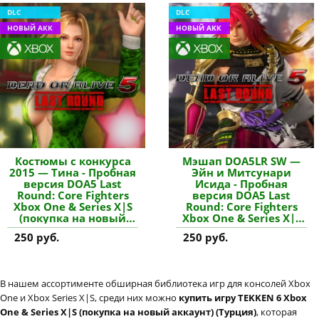
DLC
DLC
НОВЫЙ АКК
НОВЫЙ АКК
Костюмы с конкурса
Мэшап DOA5LR SW —
2015 — Тина - Пробная
Эйн и Митсунари
версия DOA5 Last
Исида - Пробная
Round: Core Fighters
версия DOA5 Last
Xbox One & Series X|S
Round: Core Fighters
(покупка на новый
Xbox One & Series X|S
аккаунт) купить
(покупка на новый
250 руб.
250 руб.
дополнение
аккаунт) купить
дополнение
В нашем ассортименте обширная библиотека игр для консолей Xbox
One и Xbox Series X|S, среди них можно
купить игру TEKKEN 6 Xbox
One & Series X|S (покупка на новый аккаунт) (Турция)
, которая