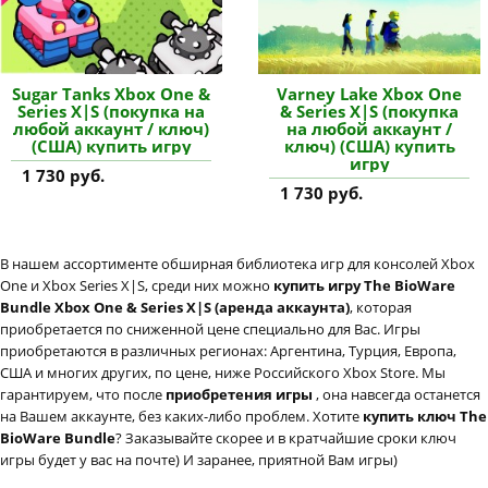
Sugar Tanks Xbox One &
Varney Lake Xbox One
Series X|S (покупка на
& Series X|S (покупка
любой аккаунт / ключ)
на любой аккаунт /
(США) купить игру
ключ) (США) купить
игру
1 730 руб.
1 730 руб.
В нашем ассортименте обширная библиотека игр для консолей Xbox
One и Xbox Series X|S, среди них можно
купить игру The BioWare
Bundle Xbox One & Series X|S (аренда аккаунта)
, которая
приобретается по сниженной цене специально для Вас. Игры
приобретаются в различных регионах: Аргентина, Турция, Европа,
США и многих других, по цене, ниже Российского Xbox Store. Мы
гарантируем, что после
приобретения игры
, она навсегда останется
на Вашем аккаунте, без каких-либо проблем. Хотите
купить ключ The
BioWare Bundle
? Заказывайте скорее и в кратчайшие сроки ключ
игры будет у вас на почте) И заранее, приятной Вам игры)