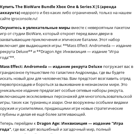
Купить The BioWare Bundle Xbox One & Series X|S (аренда
аккаунта)
недорого и без каких либо ограничений, только на нашем
сайте igroconsole.ru!
Окунитесь в увлекательные миры
вместе с невероятным пакетом
игр от студии BioWare, который откроет перед вами двери в
захватывающие приключения и эпические баталии. Этот набор
включает две выдающиеся игры: **Mass Effect: Andromeda — издание
рекрута Deluxe** и **Dragon Age: Инквизиция — издание "Игра
года"**.
Mass Effect: Andromeda — издание рекрута Deluxe
погружает вас в
грандиозное путешествие по галактике Андромеды, где вы будете
искать новый дом для человечества. Вам предстоит возглавить отряд
первопроходцев и бороться за выживание в незнакомом мире. Это
уникальное издание предлагает особые сетевые наборы рекрута,
включающие эксклюзивных персонажей для многопользовательской
игры, таких как турианец и азари. Они вооружены особыми видами
оружия и усилителями, придающими игре новые стратегические
глубины и делая её ещё более затягивающей.
Теперь перейдем к
Dragon Age: Инквизиция — издание "Игра
года"
, где вас ждёт волшебный и загадочный мир, полный