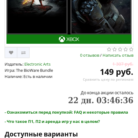
0 отзывов
/
Написать отзыв
1 307 руб.
Издатель:
Electronic Arts
149 руб.
Игра: The BioWare Bundle
Наличие: Есть в наличии
Сравнить цену по регионам
До конца акции осталось
22
дн.
03
:
46
:
35
- Ознакомиться перед покупкой: FAQ и некоторые правила
- Что такое П1, П2 и аренда игр у нас в целом?
Доступные варианты