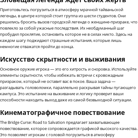
Приготовьтесь погрузиться в атмосферу мрачной тайваньской
легенды, в центре которой стоит группа из шести студентов. Они
решились бросить вызов городской легенде о женщине-призраке, что
повлекло за собой ужасные последствия. Их необдуманный шаг
пробудил проклятие, остановить которое не в силах никто. Здесь на
каждом шагу поджидают страшные испытания, которые лишь
немногие отважатся пройти до конца.
Искусство скрытности и выживания
Основное оружие игрока — это его хитрость и сноровка. Используйте
элементы скрытности, чтобы избежать встречи с кровожадным
призраком, который не оставит вас в покое. Ваша задача —
разгадывать головоломки, параллельно раскрывая тайны пугающего
кампуса. Это испытание на выживание и логику проверит ваши
способности находить выход даже из самой безвыходной ситуации.
Кинематографичное повествование
The Bridge Curse: Road to Salvation предлагает захватывающее
повествование, которое сопровождается графикой высокого качества.
Это позволяет игрокам с головой погрузиться в атмосферу