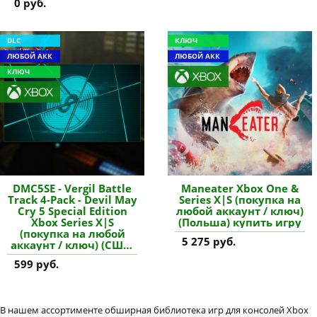
0 руб.
DLC
КЛЮЧ
ЛЮБОЙ АКК
ЛЮБОЙ АКК
КЛЮЧ
DMC5SE - Vergil Battle
Maneater Xbox One &
Track 4-Pack - Devil May
Series X|S (покупка на
Cry 5 Special Edition
любой аккаунт / ключ)
Xbox Series X|S
(Польша) купить игру
(покупка на любой
5 275 руб.
аккаунт / ключ) (США)
купить дополнение
599 руб.
В нашем ассортименте обширная библиотека игр для консолей Xbox