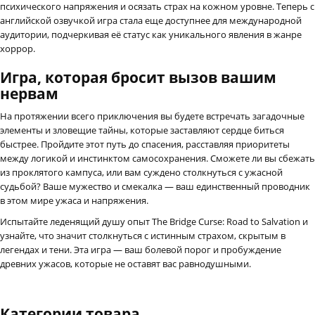
психического напряжения и осязать страх на кожном уровне. Теперь с
английской озвучкой игра стала еще доступнее для международной
аудитории, подчеркивая её статус как уникального явления в жанре
хоррор.
Игра, которая бросит вызов вашим
нервам
На протяжении всего приключения вы будете встречать загадочные
элементы и зловещие тайны, которые заставляют сердце биться
быстрее. Пройдите этот путь до спасения, расставляя приоритеты
между логикой и инстинктом самосохранения. Сможете ли вы сбежать
из проклятого кампуса, или вам суждено столкнуться с ужасной
судьбой? Ваше мужество и смекалка — ваш единственный проводник
в этом мире ужаса и напряжения.
Испытайте леденящий душу опыт The Bridge Curse: Road to Salvation и
узнайте, что значит столкнуться с истинным страхом, скрытым в
легендах и тени. Эта игра — ваш болевой порог и пробуждение
древних ужасов, которые не оставят вас равнодушными.
Категории товара