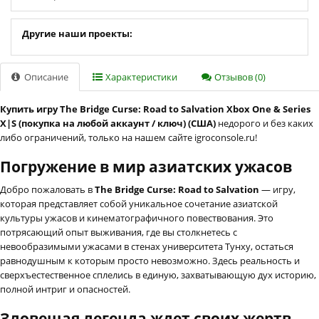
Другие наши проекты:
Описание
Характеристики
Отзывов (0)
Купить игру The Bridge Curse: Road to Salvation Xbox One & Series
X|S (покупка на любой аккаунт / ключ) (США)
недорого и без каких
либо ограничений, только на нашем сайте igroconsole.ru!
Погружение в мир азиатских ужасов
Добро пожаловать в
The Bridge Curse: Road to Salvation
— игру,
которая представляет собой уникальное сочетание азиатской
культуры ужасов и кинематографичного повествования. Это
потрясающий опыт выживания, где вы столкнетесь с
невообразимыми ужасами в стенах университета Тунху, остаться
равнодушным к которым просто невозможно. Здесь реальность и
сверхъестественное сплелись в единую, захватывающую дух историю,
полной интриг и опасностей.
Зловещая легенда ждет своих жертв