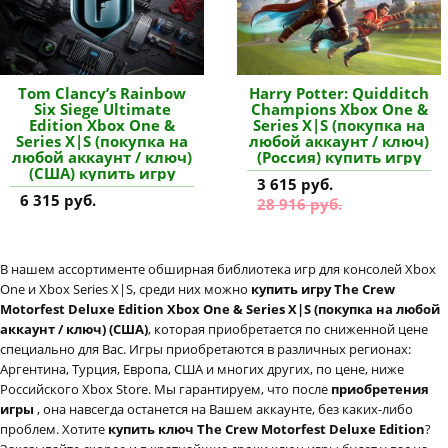
Tom Clancy’s Rainbow
Harry Potter: Quidditch
Six Siege Ultimate
Champions Xbox One &
Edition Xbox One &
Series X|S (покупка на
Series X|S (покупка на
любой аккаунт / ключ)
любой аккаунт / ключ)
(Россия) купить игру
(США) купить игру
3 615 руб.
6 315 руб.
28 916 руб.
В нашем ассортименте обширная библиотека игр для консолей Xbox
One и Xbox Series X|S, среди них можно
купить игру The Crew
Motorfest Deluxe Edition Xbox One & Series X|S (покупка на любой
аккаунт / ключ) (США)
, которая приобретается по сниженной цене
специально для Вас. Игры приобретаются в различных регионах:
Аргентина, Турция, Европа, США и многих других, по цене, ниже
Российского Xbox Store. Мы гарантируем, что после
приобретения
игры
, она навсегда останется на Вашем аккаунте, без каких-либо
проблем. Хотите
купить ключ The Crew Motorfest Deluxe Edition
?