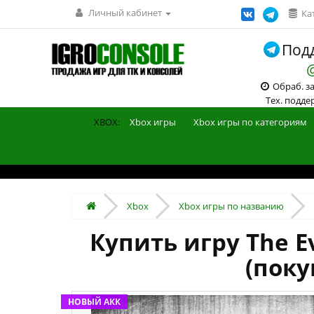
Личный кабинет
Ка
Подд
Обраб. зак
Тех. поддерж
XBOX:
Xbox игры
Xbox игры по категориям
Xbox
Xbox игры по названию
Купить игру The Ev
(поку
НОВЫЙ АКК