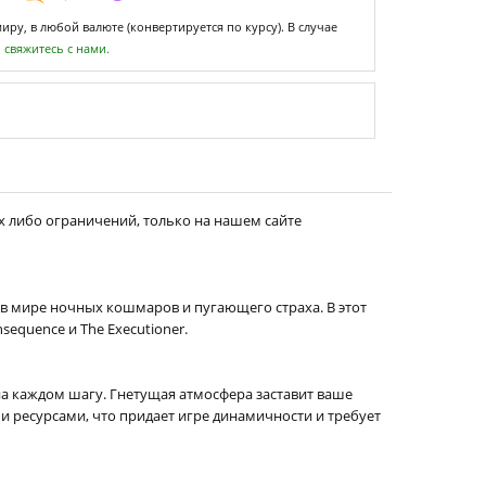
ру, в любой валюте (конвертируется по курсу). В случае
,
свяжитесь с нами.
х либо ограничений, только на нашем сайте
ся в мире ночных кошмаров и пугающего страха. В этот
sequence и The Executioner.
на каждом шагу. Гнетущая атмосфера заставит ваше
 ресурсами, что придает игре динамичности и требует