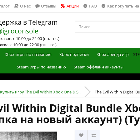
талог
О нас
Отзывы
Акции
FAQ
Как покупать на
ержка в Telegram
@igroconsole
азов: с 10:00 до 22:00 (пн. - вс.)
ка: с 10:00 до 22:00 (пн. - вс.)
Xbox игры по названию
Xbox подписки
Xbox аренда игр
STE
Steam игры по названию
Steam оффлайн аккаунты
Купить игру The Evil Within Xbox One & S...
The Evil Within Digital B
il Within Digital Bundle Xb
пка на новый аккаунт) (Т