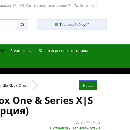
 аккаунт?
Как активировать ключ?
Контакты
Товаров 0 (0 руб.)
AM:
Steam игры
Steam игры по категориям
undle Xbox One ...
ox One & Series X|S
урция)
0 отзывов
/
Написать отзыв