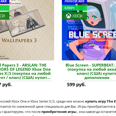
 АКК
ЛЮБОЙ АКК
КЛЮЧ
l Papers 3 - ARSLAN: THE
Blue Screen - SUPERBEAT:
ORS OF LEGEND Xbox One
(покупка на любой акка
ies X|S (покупка на любой
ключ) (США) купит
нт / ключ) (США) купить
дополнение
дополнение
7 руб.
599 руб.
солей Xbox One и Xbox Series X|S, среди них можно
купить игру The E
етается по сниженной цене специально для Вас. Игры приобретаются в
ы гарантируем, что после
приобретения игры
, она навсегда останет