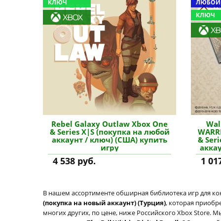
КЛЮЧ
ЛЮБОЙ
КЛЮЧ
Rebel Galaxy Outlaw Xbox One
Wal
& Series X|S (покупка на любой
WARRI
аккаунт / ключ) (США) купить
& Ser
игру
аккау
4 538 руб.
1 01
В нашем ассортименте обширная библиотека игр для кон
(покупка на новый аккаунт) (Турция)
, которая приобр
многих других, по цене, ниже Российского Xbox Store. М