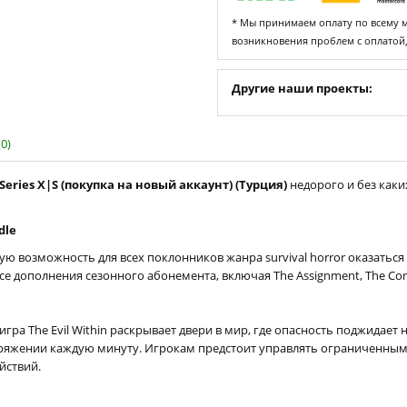
* Мы принимаем оплату по всему ми
возникновения проблем с оплатой
Другие наши проекты:
0)
 Series X|S (покупка на новый аккаунт) (Турция)
недорого и без каки
dle
льную возможность для всех поклонников жанра survival horror оказать
и все дополнения сезонного абонемента, включая The Assignment, The Con
а The Evil Within раскрывает двери в мир, где опасность поджидает 
пряжении каждую минуту. Игрокам предстоит управлять ограниченными
йствий.