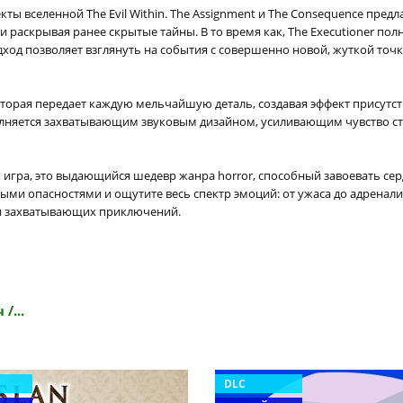
ты вселенной The Evil Within. The Assignment и The Consequence пре
раскрывая ранее скрытые тайны. В то время как, The Executioner по
дход позволяет взглянуть на события с совершенно новой, жуткой точк
, которая передает каждую мельчайшую деталь, создавая эффект прису
олняется захватывающим звуковым дизайном, усиливающим чувство стр
просто игра, это выдающийся шедевр жанра horror, способный завоевать
ыми опасностями и ощутите весь спектр эмоций: от ужаса до адреналин
 и захватывающих приключений.
/...
DLC