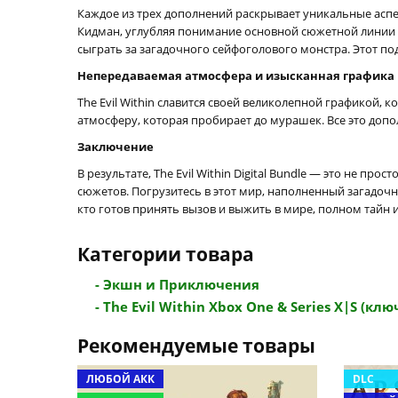
Каждое из трех дополнений раскрывает уникальные аспек
Кидман, углубляя понимание основной сюжетной линии и 
сыграть за загадочного сейфоголового монстра. Этот по
Непередаваемая атмосфера и изысканная графика
The Evil Within славится своей великолепной графикой
атмосферу, которая пробирает до мурашек. Все это доп
Заключение
В результате, The Evil Within Digital Bundle — это не 
сюжетов. Погрузитесь в этот мир, наполненный загадочн
кто готов принять вызов и выжить в мире, полном тайн
Категории товара
- Экшн и Приключения
- The Evil Within Xbox One & Series X|S (ключ 
Рекомендуемые товары
ЛЮБОЙ АКК
DLC