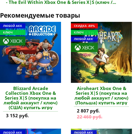
- The Evil Within Xbox One & Series X|S (ключ /...
Рекомендуемые товары
ЛЮБОЙ АКК
СКИДКА -88%
КЛЮЧ
КЛЮЧ
ЛЮБОЙ АКК
Blizzard Arcade
Airoheart Xbox One &
Collection Xbox One &
Series X|S (покупка на
Series X|S (покупка на
любой аккаунт / ключ)
любой аккаунт / ключ)
(Польша) купить игру
(США) купить игру
2 807 руб.
3 152 руб.
22 460 руб.
ЛЮБОЙ АКК
ЛЮБОЙ АКК