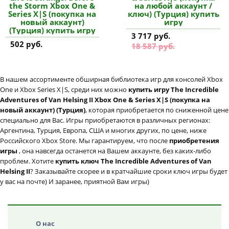
the Storm Xbox One &
на любой аккаунт /
Series X|S (покупка на
ключ) (Турция) купить
новый аккаунт)
игру
(Турция) купить игру
3 717 руб.
502 руб.
18 587 руб.
В нашем ассортименте обширная библиотека игр для консолей Xbox
One и Xbox Series X|S, среди них можно
купить игру The Incredible
Adventures of Van Helsing II Xbox One & Series X|S (покупка на
новый аккаунт) (Турция)
, которая приобретается по сниженной цене
специально для Вас. Игры приобретаются в различных регионах:
Аргентина, Турция, Европа, США и многих других, по цене, ниже
Российского Xbox Store. Мы гарантируем, что после
приобретения
игры
, она навсегда останется на Вашем аккаунте, без каких-либо
проблем. Хотите
купить ключ The Incredible Adventures of Van
Helsing II
? Заказывайте скорее и в кратчайшие сроки ключ игры будет
у вас на почте) И заранее, приятной Вам игры)
О нас