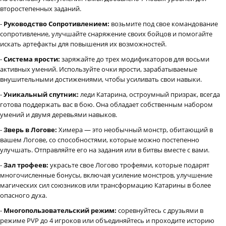
второстепенных заданий.
-
Руководство Сопротивлением:
возьмите под свое командование
сопротивление, улучшайте снаряжение своих бойцов и помогайте
искать артефакты для повышения их возможностей.
-
Система ярости:
заряжайте до трех модификаторов для восьми
активных умений. Используйте очки ярости, зарабатываемые
внушительными достижениями, чтобы усиливать свои навыки.
-
Уникальный спутник:
леди Катарина, остроумный призрак, всегда
готова поддержать вас в бою. Она обладает собственным набором
умений и двумя деревьями навыков.
-
Зверь в Логове:
Химера — это необычный монстр, обитающий в
вашем Логове, со способностями, которые можно постепенно
улучшать. Отправляйте его на задания или в битвы вместе с вами.
-
Зал трофеев:
украсьте свое Логово трофеями, которые подарят
многочисленные бонусы, включая усиление монстров, улучшение
магических сил союзников или трансформацию Катарины в более
опасного духа.
-
Многопользовательский режим:
соревнуйтесь с друзьями в
режиме PVP до 4 игроков или объединяйтесь и проходите историю