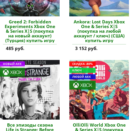
Greed 2: Forbidden
Ankora: Lost Days Xbox
Experiments Xbox One
One & Series X|S
& Series X|S (покупка
(покупка на любой
на новый аккаунт)
аккаунт / ключ) (США)
(Турция) купить игру
купить игру
485 руб.
3 152 руб.
НОВЫЙ АКК
СКИДКА -80%
КЛЮЧ
ЛЮБОЙ АКК
Все эпизоды сезона
OlliOlli World Xbox One
Life is Strange: Before
& Series X|S (покупка