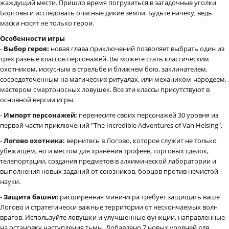
жаждущий мести. Пришло время погрузиться в загадочные уголки
Борговы и исследовать опасные дикие земли. Будьте начеку, ведь
маски носят не только герои.
Особенности игры
-
Выбор героя:
новая глава приключений позволяет выбрать один из
трех разные классов персонажей. Вы можете стать классическим
охотником, искусным в стрельбе и ближнем бою, заклинателем,
сосредоточенным на магических ритуалах, или механиком-чародеем,
мастером смертоносных ловушек. Все эти классы присутствуют в
основной версии игры.
-
Импорт персонажей:
перенесите своих персонажей 30 уровня из
первой части приключений "The Incredible Adventures of Van Helsing".
-
Логово охотника:
вернитесь в Логово, которое служит не только
убежищем, но и местом для хранения трофеев, торговых сделок,
телепортации, создания предметов в алхимической лаборатории и
выполнения новых заданий от союзников, борцов против нечистой
науки.
-
Защита башни:
расширенная мини-игра требует защищать ваше
Логово и стратегически важные территории от нескончаемых волн
врагов. Используйте ловушки и улучшенные функции, направленные
на остановку наступления тьмы. Добавлено 7 новых уровней для