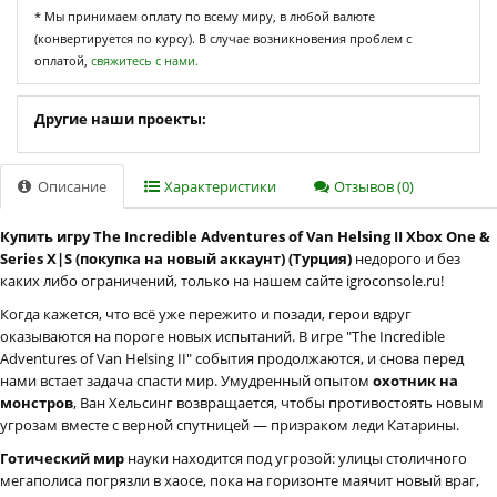
* Мы принимаем оплату по всему миру, в любой валюте
(конвертируется по курсу). В случае возникновения проблем с
оплатой,
свяжитесь с нами.
Другие наши проекты:
Описание
Характеристики
Отзывов (0)
Купить игру The Incredible Adventures of Van Helsing II Xbox One &
Series X|S (покупка на новый аккаунт) (Турция)
недорого и без
каких либо ограничений, только на нашем сайте igroconsole.ru!
Когда кажется, что всё уже пережито и позади, герои вдруг
оказываются на пороге новых испытаний. В игре "The Incredible
Adventures of Van Helsing II" события продолжаются, и снова перед
нами встает задача спасти мир. Умудренный опытом
охотник на
монстров
, Ван Хельсинг возвращается, чтобы противостоять новым
угрозам вместе с верной спутницей — призраком леди Катарины.
Готический мир
науки находится под угрозой: улицы столичного
мегаполиса погрязли в хаосе, пока на горизонте маячит новый враг,