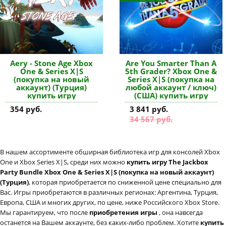
Aery - Stone Age Xbox
Are You Smarter Than A
One & Series X|S
5th Grader? Xbox One &
(покупка на новый
Series X|S (покупка на
аккаунт) (Турция)
любой аккаунт / ключ)
купить игру
(США) купить игру
354 руб.
3 841 руб.
34 567 руб.
В нашем ассортименте обширная библиотека игр для консолей Xbox
One и Xbox Series X|S, среди них можно
купить игру The Jackbox
Party Bundle Xbox One & Series X|S (покупка на новый аккаунт)
(Турция)
, которая приобретается по сниженной цене специально для
Вас. Игры приобретаются в различных регионах: Аргентина, Турция,
Европа, США и многих других, по цене, ниже Российского Xbox Store.
Мы гарантируем, что после
приобретения игры
, она навсегда
останется на Вашем аккаунте, без каких-либо проблем. Хотите
купить