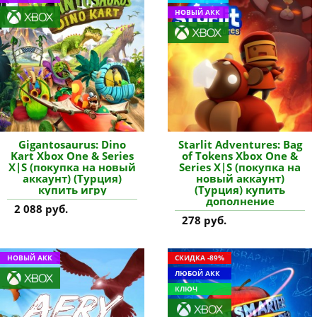
НОВЫЙ АКК
Gigantosaurus: Dino
Starlit Adventures: Bag
Kart Xbox One & Series
of Tokens Xbox One &
X|S (покупка на новый
Series X|S (покупка на
аккаунт) (Турция)
новый аккаунт)
купить игру
(Турция) купить
дополнение
2 088 руб.
278 руб.
НОВЫЙ АКК
СКИДКА -89%
ЛЮБОЙ АКК
КЛЮЧ