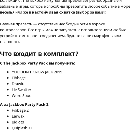
коллекцию. The Jackbox Party Bundle предлагает разнообразные и
забавные игры, которые способны превратить любое событие в море
веселья или же в
настойчивая схватка
(выбор за вами!).
Главная прелесть — отсутствие необходимости в ворохе
контроллеров. Все игры можно запускать с использованием любых
устройств с интернет-соединением, будь то ваши смартфоны или
планшеты.
Что входит в комплект?
С The Jackbox Party Pack вы получите:
YOU DON’T KNOW JACK 2015
Fibbage
Drawful
Lie Swatter
Word Spud
А из Jackbox Party Pack 2:
Fibbage 2
Earwax
Bidiots
Quiplash XL