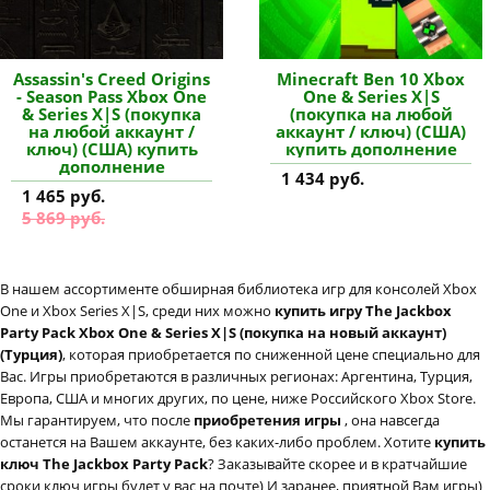
Assassin's Creed Origins
Minecraft Ben 10 Xbox
- Season Pass Xbox One
One & Series X|S
& Series X|S (покупка
(покупка на любой
на любой аккаунт /
аккаунт / ключ) (США)
ключ) (США) купить
купить дополнение
дополнение
1 434 руб.
1 465 руб.
5 869 руб.
В нашем ассортименте обширная библиотека игр для консолей Xbox
One и Xbox Series X|S, среди них можно
купить игру The Jackbox
Party Pack Xbox One & Series X|S (покупка на новый аккаунт)
(Турция)
, которая приобретается по сниженной цене специально для
Вас. Игры приобретаются в различных регионах: Аргентина, Турция,
Европа, США и многих других, по цене, ниже Российского Xbox Store.
Мы гарантируем, что после
приобретения игры
, она навсегда
останется на Вашем аккаунте, без каких-либо проблем. Хотите
купить
ключ The Jackbox Party Pack
? Заказывайте скорее и в кратчайшие
сроки ключ игры будет у вас на почте) И заранее, приятной Вам игры)