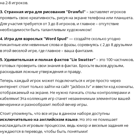
на 2-8 игроков.
3. Странная игра для рисования "Drawful"
– заставляет игроков
проявить свою креативность, рисуя на экране телефона или планшета.
Для участия требуется от 3 до 8 игроков, и главное – отсутствие
необходимости быть талантливым художником!
4. Игра для взрослых "Word Spud"
— создайте сколько угодно
пикантные или невинные слова и фразы, соревнуясь с 2 до 8 друзьями
в этой веселой игре, где главное – ваша фантазия.
5. Удивительная и полная фактов "Lie Swatter"
– это 100 частников,
готовых проверить свои знания в фактах. Бросьте вызов друзьям,
раскидывая ложные утверждения и правду.
Теперь каждый игрок может подключиться к игре просто через
интернет: стоит только зайти на сайт "jackbox.tv" и ввести код комнаты,
отображаемый на экране. Не нужно пачкать столы контроллерами и
кабелями! Эта коллекция игр станет незаменимым элементом вашей
вечеринки и разнообразит любой вечер игры.
Стоит упомянуть, что все игры в данном наборе доступны
исключительно на английском языке
. Но это не помешает
наслаждаться игровым процессом, ведь юмор и веселые задания не
нуждаются в переводе, чтобы быть понятыми!