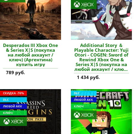
Desperados III Xbox One
Additional Story ＆
& Series X|S (покупка
Playable Character: Yuji
на любой аккаунт /
Otori - COGEN: Sword of
ключ) (Аргентина)
Rewind Xbox One &
купить игру
Series X|S (покупка на
любой аккаунт / ключ)
789 руб.
(США) купить
1 434 руб.
дополнение
СКИДКА -76%
DLC
DLC
ЛЮБОЙ АКК
ЛЮБОЙ АКК
КЛЮЧ
КЛЮЧ