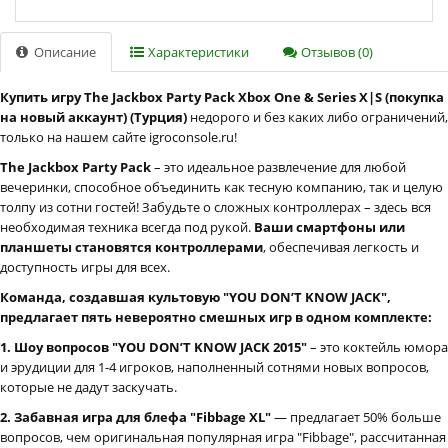
Описание
Характеристики
Отзывов (0)
Купить игру The Jackbox Party Pack Xbox One & Series X|S (покупка
на новый аккаунт) (Турция)
недорого и без каких либо ограничений,
только на нашем сайте igroconsole.ru!
The Jackbox Party Pack
– это идеальное развлечение для любой
вечеринки, способное объединить как тесную компанию, так и целую
толпу из сотни гостей! Забудьте о сложных контроллерах – здесь вся
необходимая техника всегда под рукой.
Ваши смартфоны или
планшеты становятся контроллерами
, обеспечивая легкость и
доступность игры для всех.
Команда, создавшая культовую "YOU DON’T KNOW JACK",
предлагает пять невероятно смешных игр в одном комплекте:
1. Шоу вопросов "YOU DON’T KNOW JACK 2015"
– это коктейль юмора
и эрудиции для 1-4 игроков, наполненный сотнями новых вопросов,
которые не дадут заскучать.
2. Забавная игра для блефа "Fibbage XL"
— предлагает 50% больше
вопросов, чем оригинальная популярная игра "Fibbage", рассчитанная