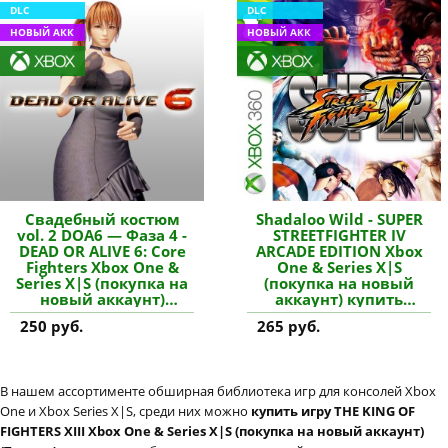
DLC
DLC
НОВЫЙ АКК
НОВЫЙ АКК
Свадебный костюм
Shadaloo Wild - SUPER
vol. 2 DOA6 — Фаза 4 -
STREETFIGHTER IV
DEAD OR ALIVE 6: Core
ARCADE EDITION Xbox
Fighters Xbox One &
One & Series X|S
Series X|S (покупка на
(покупка на новый
новый аккаунт)
аккаунт) купить
купить дополнение
дополнение
250 руб.
265 руб.
В нашем ассортименте обширная библиотека игр для консолей Xbox
One и Xbox Series X|S, среди них можно
купить игру THE KING OF
FIGHTERS XIII Xbox One & Series X|S (покупка на новый аккаунт)