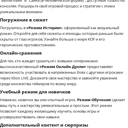
"Билли Кейн" и "Сайки (в человеческой форме)", доступные только на
консолях. Расширьте свой игровой процесс и стратегии с этими
уникальными воинами.
Погружение в сюжет
Погрузитесь в
«Режим Истории»
, оформленный как визуальный
роман. Откройте для себя сюжеты и эпизоды, которые раньше были
скрыты от глаз игроков. Узнайте больше о мире KOF и его
героических противостояниях.
Онлайн-сражения
Для тех, кто жаждет сразиться с живыми соперниками,
высококачественный
«Режим Онлайн Дуэли»
предоставляет
возможность участвовать в напряженных боях с другими игроками
через Xbox LIVE. Докажите свое мастерство и завоюйте уважение
среди множества геймеров по всему миру.
Учебный режим для новичков
Неважно, новичок вы или опытный игрок,
Режим Обучения
сделает
ваш путь к мастерству увлекательным и простым. Этот режим
позволит каждому желающему изучить основы игры и
усовершенствовать свои навыки.
Дополнительный контент и сюрпризы