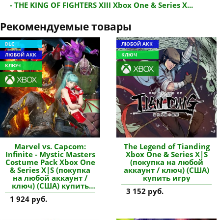
- THE KING OF FIGHTERS XIII Xbox One & Series X...
Рекомендуемые товары
DLC
ЛЮБОЙ АКК
ЛЮБОЙ АКК
КЛЮЧ
КЛЮЧ
Marvel vs. Capcom:
The Legend of Tianding
Infinite - Mystic Masters
Xbox One & Series X|S
Costume Pack Xbox One
(покупка на любой
& Series X|S (покупка
аккаунт / ключ) (США)
на любой аккаунт /
купить игру
ключ) (США) купить
3 152 руб.
дополнение
1 924 руб.