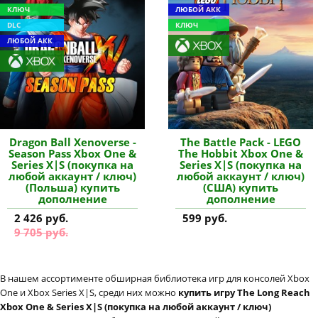
КЛЮЧ
ЛЮБОЙ АКК
DLC
КЛЮЧ
ЛЮБОЙ АКК
Dragon Ball Xenoverse -
The Battle Pack - LEGO
Season Pass Xbox One &
The Hobbit Xbox One &
Series X|S (покупка на
Series X|S (покупка на
любой аккаунт / ключ)
любой аккаунт / ключ)
(Польша) купить
(США) купить
дополнение
дополнение
2 426 руб.
599 руб.
9 705 руб.
В нашем ассортименте обширная библиотека игр для консолей Xbox
One и Xbox Series X|S, среди них можно
купить игру The Long Reach
Xbox One & Series X|S (покупка на любой аккаунт / ключ)