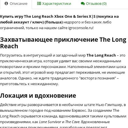
Описание
Характеристики
Отзывов (0)
Купить игру The Long Reach Xbox One & Series X|S (покупка на
любой аккаунт / ключ) (Польша)
недорого и без каких либо
ограничений, только на нашем сайте igroconsole.ru!
Захватывающее приключение The Long
Reach
Погрузитесь в интригующий и загадочный мир
The Long Reach
– это
приключенческая игра, которая удивит вас своими неожиданными
поворотами и яркими персонажами. Наполненный элементами шока
и открытий, этот игровой мир предлагает переживания, не имеющие
аналогов. Однако, не ждите традиционного "восторга познания" –
приготовьтесь к неожиданному.
Локация и вдохновение
Действие игры разворачивается в необычном штате Нью-Гэмпшир, в
вымышленном городке под названием Бэрвокс. За созданием The
Long Reach скрывается команда, вдохновившаяся такими культовыми
произведениями, как
Lone Survivor
и
The Cave
. Вдохновленные
классическими приключениями, разработчики предлагают