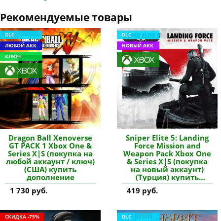
Рекомендуемые товары
DLC
DLC
ЛЮБОЙ АКК
НОВЫЙ АКК
КЛЮЧ
Dragon Ball Xenoverse
Sniper Elite 5: Landing
GT PACK 1 Xbox One &
Force Mission and
Series X|S (покупка на
Weapon Pack Xbox One
любой аккаунт / ключ)
& Series X|S (покупка
(США) купить
на новый аккаунт)
дополнение
(Турция) купить
дополнение
1 730 руб.
419 руб.
СКИДКА -75%
DLC