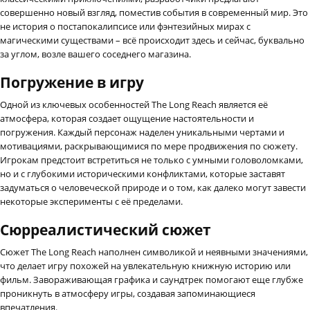
совершенно новый взгляд, поместив события в современный мир. Это
не история о постапокалипсисе или фэнтезийных мирах с
магическими существами – всё происходит здесь и сейчас, буквально
за углом, возле вашего соседнего магазина.
Погружение в игру
Одной из ключевых особенностей The Long Reach является её
атмосфера, которая создает ощущение настоятельности и
погружения. Каждый персонаж наделен уникальными чертами и
мотивациями, раскрывающимися по мере продвижения по сюжету.
Игрокам предстоит встретиться не только с умными головоломками,
но и с глубокими историческими конфликтами, которые заставят
задуматься о человеческой природе и о том, как далеко могут завести
некоторые эксперименты с её пределами.
Сюрреалистический сюжет
Сюжет The Long Reach наполнен символикой и неявными значениями,
что делает игру похожей на увлекательную книжную историю или
фильм. Завораживающая графика и саундтрек помогают еще глубже
проникнуть в атмосферу игры, создавая запоминающиеся
впечатления.