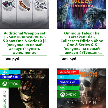
Additional Weapon set
Ominous Tales: The
1 - SAMURAI WARRIORS
Forsaken Isle -
5 Xbox One & Series X|S
Collectors Edition Xbox
(покупка на новый
One & Series X|S
аккаунт) купить
(покупка на новый
дополнение
аккаунт) (Турция)
купить игру
380 руб.
485 руб.
DLC
СКИДКА -56%
ЛЮБОЙ АКК
DLC
ЛЮБОЙ АКК
КЛЮЧ