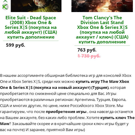
Elite Suit - Dead Space
Tom Clancy's The
(2008) Xbox One &
Division Last Stand
Series X|S (покупка на
Xbox One & Series X|S
любой аккаунт) (США)
(покупка на любой
купить дополнение
аккаунт / ключ) (США)
купить дополнение
599 руб.
763 руб.
1 730 руб.
В нашем ассортименте обширная библиотека игр для консолей Xbox
One и Xbox Series X|S, среди них можно
купить игру The Maw Xbox
One & Series X|S (покупка на новый аккаунт) (Турция)
, которая
приобретается по сниженной цене специально для Вас. Игры
приобретаются в различных регионах: Аргентина, Турция, Европа,
США и многих других, по цене, ниже Российского Xbox Store. Мы
гарантируем, что после
приобретения игры
, она навсегда останется
на Вашем аккаунте, без каких-либо проблем. Хотите
купить ключ The
Maw
? Заказывайте скорее и в кратчайшие сроки ключ игры будет у
вас на почте) И заранее, приятной Вам игры)