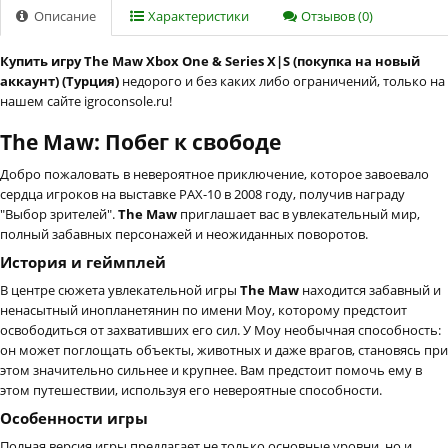
Описание
Характеристики
Отзывов (0)
Купить игру The Maw Xbox One & Series X|S (покупка на новый
аккаунт) (Турция)
недорого и без каких либо ограничений, только на
нашем сайте igroconsole.ru!
The Maw: Побег к свободе
Добро пожаловать в невероятное приключение, которое завоевало
сердца игроков на выставке PAX-10 в 2008 году, получив награду
"Выбор зрителей".
The Maw
приглашает вас в увлекательный мир,
полный забавных персонажей и неожиданных поворотов.
История и геймплей
В центре сюжета увлекательной игры
The Maw
находится забавный и
ненасытный инопланетянин по имени Моу, которому предстоит
освободиться от захвативших его сил. У Моу необычная способность:
он может поглощать объекты, животных и даже врагов, становясь при
этом значительно сильнее и крупнее. Вам предстоит помочь ему в
этом путешествии, используя его невероятные способности.
Особенности игры
Полная версия игры предлагает не только основные уровни, но и