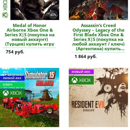
Medal of Honor
Assassin’s Creed
Airborne Xbox One &
Odyssey – Legacy of the
Series X|S (покупка на
First Blade Xbox One &
новый аккаунт)
Series X|S (покупка на
(Турция) купить игру
любой аккаунт / ключ)
(Аргентина) купить
754 руб.
дополнение
1 864 руб.
DLC
НОВЫЙ АКК
ЛЮБОЙ АКК
КЛЮЧ