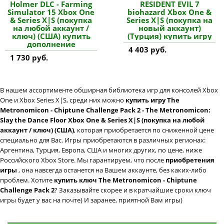
Holmer DLC - Farming
RESIDENT EVIL 7
Simulator 15 Xbox One
biohazard Xbox One &
& Series X|S (покупка
Series X|S (покупка на
на любой аккаунт /
новый аккаунт)
ключ) (США) купить
(Турция) купить игру
дополнение
4 403 руб.
1 730 руб.
В нашем ассортименте обширная библиотека игр для консолей Xbox
One и Xbox Series X|S, среди них можно
купить игру The
Metronomicon - Chiptune Challenge Pack 2 - The Metronomicon:
Slay the Dance Floor Xbox One & Series X|S (покупка на любой
аккаунт / ключ) (США)
, которая приобретается по сниженной цене
специально для Вас. Игры приобретаются в различных регионах:
Аргентина, Турция, Европа, США и многих других, по цене, ниже
Российского Xbox Store. Мы гарантируем, что после
приобретения
игры
, она навсегда останется на Вашем аккаунте, без каких-либо
проблем. Хотите
купить ключ The Metronomicon - Chiptune
Challenge Pack 2
? Заказывайте скорее и в кратчайшие сроки ключ
игры будет у вас на почте) И заранее, приятной Вам игры)