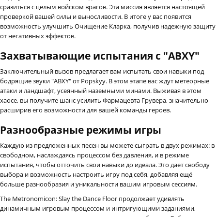
сразиться с целым войском врагов. Эта миссия является настоящей
проверкой вашей силы и выносливости. В итоге у вас появится
возможность улучшить Очищение Кларка, получив надежную защиту
от негативных эффектов.
Захватывающие испытания с "ABXY"
Заключительный вызов предлагает вам испытать свои навыки под
бодрящие звуки "ABXY" от Popskyy. В этом этапе вас ждут метеорные
атаки и ландшафт, усеянный наземными минами. Выживая в этом
хаосе, вы получите шанс усилить Фармацевта Грувера, значительно
расширив его возможности для вашей команды героев.
Разнообразные режимы игры
Каждую из предложенных песен вы можете сыграть в двух режимах: в
свободном, наслаждаясь процессом без давления, и в режиме
испытания, чтобы отточить свои навыки до идеала. Это даёт свободу
выбора и возможность настроить игру под себя, добавляя ещё
больше разнообразия и уникальности вашим игровым сессиям.
The Metronomicon: Slay the Dance Floor продолжает удивлять
динамичным игровым процессом и интригующими заданиями,