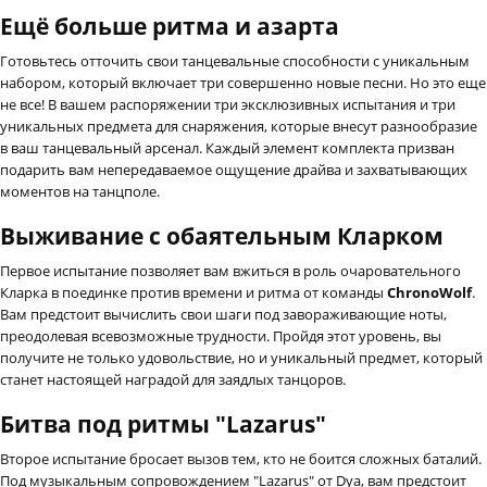
Ещё больше ритма и азарта
Готовьтесь отточить свои танцевальные способности с уникальным
набором, который включает три совершенно новые песни. Но это еще
не все! В вашем распоряжении три эксклюзивных испытания и три
уникальных предмета для снаряжения, которые внесут разнообразие
в ваш танцевальный арсенал. Каждый элемент комплекта призван
подарить вам непередаваемое ощущение драйва и захватывающих
моментов на танцполе.
Выживание с обаятельным Кларком
Первое испытание позволяет вам вжиться в роль очаровательного
Кларка в поединке против времени и ритма от команды
ChronoWolf
.
Вам предстоит вычислить свои шаги под завораживающие ноты,
преодолевая всевозможные трудности. Пройдя этот уровень, вы
получите не только удовольствие, но и уникальный предмет, который
станет настоящей наградой для заядлых танцоров.
Битва под ритмы "Lazarus"
Второе испытание бросает вызов тем, кто не боится сложных баталий.
Под музыкальным сопровождением "Lazarus" от Dya, вам предстоит