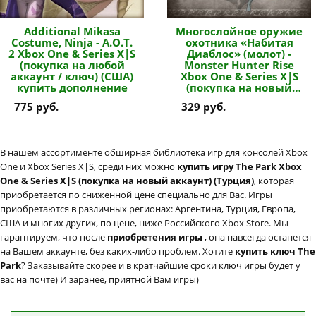
Additional Mikasa
Многослойное оружие
Costume, Ninja - A.O.T.
охотника «Набитая
2 Xbox One & Series X|S
Диаблос» (молот) -
(покупка на любой
Monster Hunter Rise
аккаунт / ключ) (США)
Xbox One & Series X|S
купить дополнение
(покупка на новый
аккаунт) купить
775 руб.
329 руб.
дополнение
В нашем ассортименте обширная библиотека игр для консолей Xbox
One и Xbox Series X|S, среди них можно
купить игру The Park Xbox
One & Series X|S (покупка на новый аккаунт) (Турция)
, которая
приобретается по сниженной цене специально для Вас. Игры
приобретаются в различных регионах: Аргентина, Турция, Европа,
США и многих других, по цене, ниже Российского Xbox Store. Мы
гарантируем, что после
приобретения игры
, она навсегда останется
на Вашем аккаунте, без каких-либо проблем. Хотите
купить ключ The
Park
? Заказывайте скорее и в кратчайшие сроки ключ игры будет у
вас на почте) И заранее, приятной Вам игры)