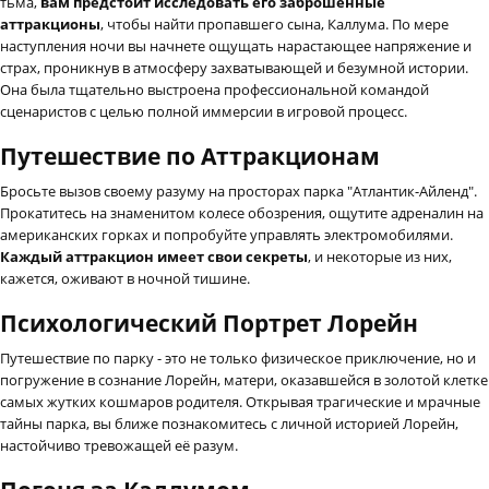
тьма,
вам предстоит исследовать его заброшенные
аттракционы
, чтобы найти пропавшего сына, Каллума. По мере
наступления ночи вы начнете ощущать нарастающее напряжение и
страх, проникнув в атмосферу захватывающей и безумной истории.
Она была тщательно выстроена профессиональной командой
сценаристов с целью полной иммерсии в игровой процесс.
Путешествие по Аттракционам
Бросьте вызов своему разуму на просторах парка "Атлантик-Айленд".
Прокатитесь на знаменитом колесе обозрения, ощутите адреналин на
американских горках и попробуйте управлять электромобилями.
Каждый аттракцион имеет свои секреты
, и некоторые из них,
кажется, оживают в ночной тишине.
Психологический Портрет Лорейн
Путешествие по парку - это не только физическое приключение, но и
погружение в сознание Лорейн, матери, оказавшейся в золотой клетке
самых жутких кошмаров родителя. Открывая трагические и мрачные
тайны парка, вы ближе познакомитесь с личной историей Лорейн,
настойчиво тревожащей её разум.