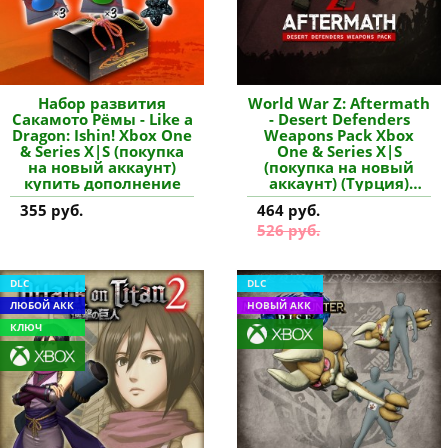
Набор развития
World War Z: Aftermath
Сакамото Рёмы - Like a
- Desert Defenders
Dragon: Ishin! Xbox One
Weapons Pack Xbox
& Series X|S (покупка
One & Series X|S
на новый аккаунт)
(покупка на новый
купить дополнение
аккаунт) (Турция)
купить дополнение
355 руб.
464 руб.
526 руб.
DLC
DLC
ЛЮБОЙ АКК
НОВЫЙ АКК
КЛЮЧ