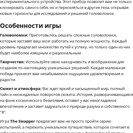
экспериментального устройства. Этот прибор позволит вам не только
клонировать самого себя, но и переселяться в другие тела, открывая
новые горизонты для исследований и решений головоломок.
Особенности игры
Головоломки:
Приготовьтесь решать сложные головоломки,
которые заставят ваш мозг работать на полную мощность. Каждый
уровень предлагает множество путей к успеху, но только один из них
будет наиболее изящным и рациональным.
Творчество:
Используйте свою находчивость и воображение для
создания по-настоящему уникальных решений. Каждая маленькая
победа принесет вам незабываемое ощущение удовлетворения и
радости.
Сюжет и атмосфера:
Вас ждет яркий и насыщенный мир, полный
тайн и неожиданных поворотов сюжета. История, разворачивающаяся
на фоне космического безмолвия, оставит у вас неизгладимое
впечатление и заставит задуматься о природе разума и собственного
"Я".
Игра
The Swapper
предлагает вам не просто пройти серию
испытаний, а пережить уникальное путешествие, которое сочетает в
себе элементы головоломки, приключения и философской притчи.