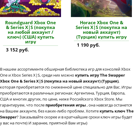
Roundguard Xbox One
Horace Xbox One &
& Series X|S (покупка
Series X|S (покупка на
на любой аккаунт /
новый аккаунт)
ключ) (США) купить
(Турция) купить игру
игру
1 190 руб.
3 152 руб.
В нашем ассортименте обширная библиотека игр для консолей Xbox
One и Xbox Series X|S, среди них можно
купить игру The Swapper
Xbox One & Series X|S (покупка на новый аккаунт) (Турция)
,
которая приобретается по сниженной цене специально для Вас. Игры
приобретаются в различных регионах: Аргентина, Турция, Европа,
США и многих других, по цене, ниже Российского Xbox Store. Мы
гарантируем, что после
приобретения игры
, она навсегда останется
на Вашем аккаунте, без каких-либо проблем. Хотите
купить ключ The
Swapper
? Заказывайте скорее и в кратчайшие сроки ключ игры будет
у вас на почте) И заранее, приятной Вам игры)