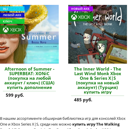
DLC
НОВЫЙ АКК
ЛЮБОЙ АКК
КЛЮЧ
Afternoon of Summer -
The Inner World - The
SUPERBEAT: XONiC
Last Wind Monk Xbox
(покупка на любой
One & Series X|S
аккаунт / ключ) (США)
(покупка на новый
купить дополнение
аккаунт) (Турция)
купить игру
599 руб.
485 руб.
В нашем ассортименте обширная библиотека игр для консолей Xbox
One и Xbox Series X|S, среди них можно
купить игру The Walking