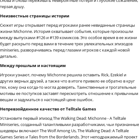
снова и снова переживать невероятные потери и глубокие сожаления,
терзая душу.
Неизвестные страницы истории
Сюжет игры открывает перед игроками ранее невиданные страницы
жизни Michonne. История охватывает события, которые произошли
между выпусками #126 и #139 комиксов. Это особое время в ее жизни
будет раскрыто перед вами в течение трех увлекательных эпизодов
miniseries, разворачиваясь перед глазами игроков с каждой новой
деталью.
Между прошлым и настоящим
Игроки узнают, почему Michonne решила оставить Rick, Ezekiel и
других верных друзей, а также что в итоге привело ее обратно в круг
тех, кому она когда-то могла доверять. Таинственные и трогательные
мотивы ее поступков заставят пересмотреть отношение к привычным
вещам и задуматься о настоящей цене ошибок.
Непревзойденное качество от Telltale Games
Установите первый эпизод The Walking Dead: Michonne - A Telltale
Miniseries, созданный талантливыми разработчиками, чьи признанные
шедевры включают The Wolf Among Us, The Walking Dead: A Telltale
Games Series и Tales from the Borderlands. Этот неподражаемый проект