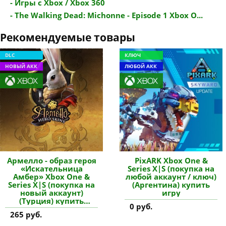
- Игры с Xbox / Xbox 360
- The Walking Dead: Michonne - Episode 1 Xbox O...
Рекомендуемые товары
DLC
КЛЮЧ
НОВЫЙ АКК
ЛЮБОЙ АКК
Армелло - образ героя
PixARK Xbox One &
«Искательница
Series X|S (покупка на
Амбер» Xbox One &
любой аккаунт / ключ)
Series X|S (покупка на
(Аргентина) купить
новый аккаунт)
игру
(Турция) купить
0 руб.
дополнение
265 руб.