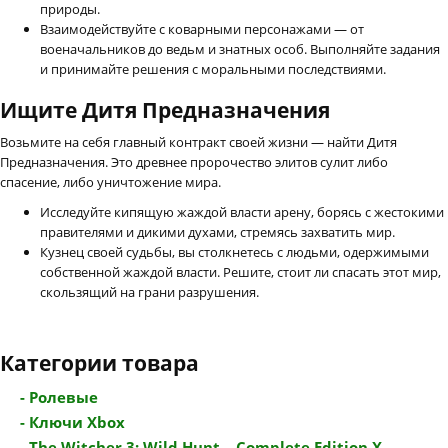
природы.
Взаимодействуйте с коварными персонажами — от
военачальников до ведьм и знатных особ. Выполняйте задания
и принимайте решения с моральными последствиями.
Ищите Дитя Предназначения
Возьмите на себя главный контракт своей жизни — найти Дитя
Предназначения. Это древнее пророчество элитов сулит либо
спасение, либо уничтожение мира.
Исследуйте кипящую жаждой власти арену, борясь с жестокими
правителями и дикими духами, стремясь захватить мир.
Кузнец своей судьбы, вы столкнетесь с людьми, одержимыми
собственной жаждой власти. Решите, стоит ли спасать этот мир,
скользящий на грани разрушения.
Категории товара
- Ролевые
- Ключи Xbox
- The Witcher 3: Wild Hunt – Complete Edition X...