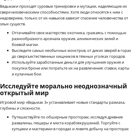
Ведьмаки проходят суровые тренировки и мутации, наделяющие их
сверхчеловеческими способностями. Хотя люди относятся к ним с
недоверием, только от их навыков зависит спасение человечества от
злых существ.
Оттачивайте свое мастерство охотника, сражаясь с помощью
разнообразного арсенала оружия, алхимических зелий и
боевой магии.
Выследите самых необычных монстров, от диких зверей в горах
до сверхъестественных хищников в тёмных уголках городов.
Используйте заработанные деньги для улучшения оружия и
покупки брони или потратьте их на развлечения: ставки, карты
и кулачные бои.
Исследуйте морально неоднозначный
открытый мир
Игровой мир «Ведьмак 3» устанавливает новые стандарты размаха,
глубины и сложности.
Путешествуйте по обширным просторам, исследуя древние
развалины, пещеры и места кораблекрушений. Торгуйте с
купцами и мастерами в городах и ловите добычу на просторах