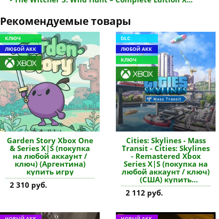
Рекомендуемые товары
КЛЮЧ
DLC
ЛЮБОЙ АКК
ЛЮБОЙ АКК
КЛЮЧ
Garden Story Xbox One
Cities: Skylines - Mass
& Series X|S (покупка
Transit - Cities: Skylines
на любой аккаунт /
- Remastered Xbox
ключ) (Аргентина)
Series X|S (покупка на
купить игру
любой аккаунт / ключ)
(США) купить
2 310 руб.
дополнение
2 112 руб.
НОВЫЙ АКК
НОВЫЙ АКК