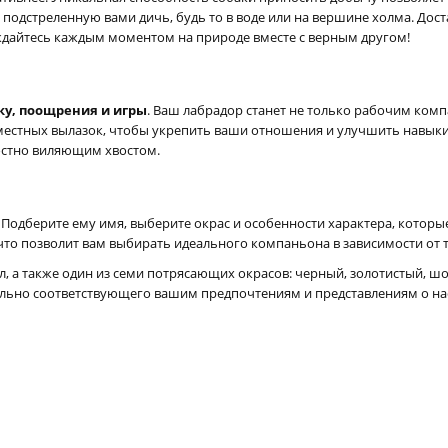
 подстреленную вами дичь, будь то в воде или на вершине холма. Дост
аждайтесь каждым моментом на природе вместе с верным другом!
ку, поощрения и игры
. Ваш лабрадор станет не только рабочим комп
вместных вылазок, чтобы укрепить ваши отношения и улучшить навыки 
достно виляющим хвостом.
 Подберите ему имя, выберите окрас и особенности характера, которы
что позволит вам выбирать идеального компаньона в зависимости от т
, а также один из семи потрясающих окрасов: черный, золотистый, ш
мально соответствующего вашим предпочтениям и представлениям о 