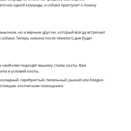
аточно одной команды, и собака приступит к поиску
аньоном, но и верным другом, который всегда встречает
собаки. Теперь хижина после тяжелого дня будет
е наиболее подходят вашему стилю охоты. Вам
ипа и условий охоты.
околадный, серебристый, пепельный, рыжий или бледно-
настоящем охотничьем помощнике.