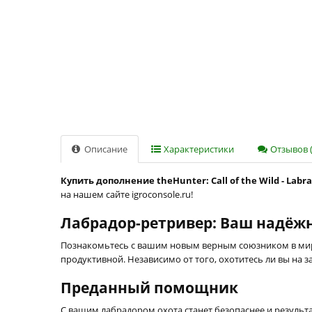
Описание
Характеристики
Отзывов (
Купить дополнение theHunter: Call of the Wild - Labr
на нашем сайте igroconsole.ru!
Лабрадор-ретривер: Ваш надёжн
Познакомьтесь с вашим новым верным союзником в м
продуктивной. Независимо от того, охотитесь ли вы на 
Преданный помощник
С вашим лабрадором охота станет безопаснее и результ