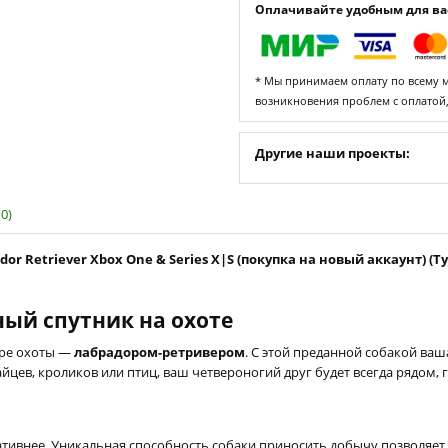
Оплачивайте удобным для вас
* Мы принимаем оплату по всему ми
возникновения проблем с оплатой
Другие наши проекты:
0)
ador Retriever Xbox One & Series X|S (покупка на новый аккаунт) (Т
ый спутник на охоте
ире охоты —
лабрадором-ретривером
. С этой преданной собакой ваш
зайцев, кроликов или птиц, ваш четвероногий друг будет всегда рядом
ативнее. Уникальная способность собаки приносить добычу позволяет