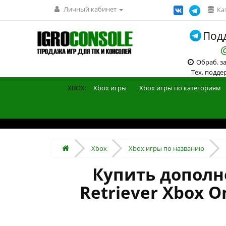
Личный кабинет
Ка
Подд
Обраб. зак
Тех. поддерж
XBOX:
Xbox игры
Xbox игры по категориям
Xbox
Xbox игры по названию
Купить дополнен
Retriever Xbox O