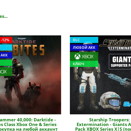
s...
 -12%
DLC
ЛЮБОЙ АКК
 АКК
КЛЮЧ
mmer 40,000: Darktide -
Starship Troopers:
es Class Xbox One & Series
Extermination - Giants 
покупка на любой аккаунт
Pack XBOX Series X|S (п