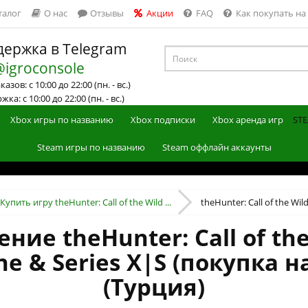
талог
О нас
Отзывы
Акции
FAQ
Как покупать на
ержка в Telegram
@igroconsole
азов: с 10:00 до 22:00 (пн. - вс.)
ка: с 10:00 до 22:00 (пн. - вс.)
Xbox игры по названию
Xbox подписки
Xbox аренда игр
STE
Steam игры по названию
Steam оффлайн аккаунты
Купить игру theHunter: Call of the Wild ...
theHunter: Call of the Wild
ие theHunter: Call of the
ne & Series X|S (покупка 
(Турция)