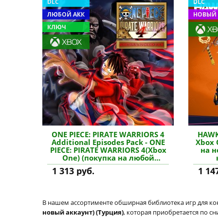
DLC
DLC
ЛЮБОЙ АКК
НОВЫЙ 
КЛЮЧ
ONE PIECE: PIRATE WARRIORS 4
HAWK
Additional Episodes Pack - ONE
Xbox 
PIECE: PIRATE WARRIORS 4(Xbox
на н
One) (покупка на любой
аккаунт / ключ) (США) купить
1 313 руб.
1 14
дополнение
В нашем ассортименте обширная библиотека игр для кон
новый аккаунт) (Турция)
, которая приобретается по с