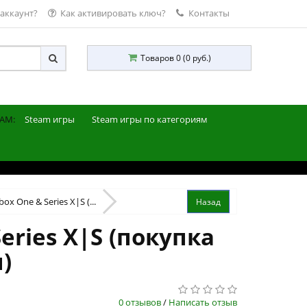
 аккаунт?
Как активировать ключ?
Контакты
Товаров 0 (0 руб.)
AM:
Steam игры
Steam игры по категориям
x One & Series X|S (...
eries X|S (покупка
)
0 отзывов
/
Написать отзыв