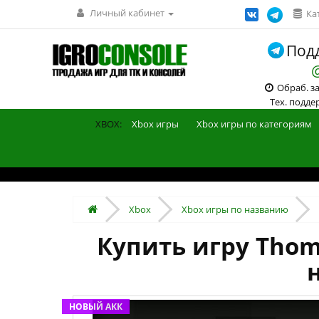
Личный кабинет
Ка
Подд
Обраб. зак
Тех. поддерж
XBOX:
Xbox игры
Xbox игры по категориям
Xbox
Xbox игры по названию
Купить игру Thoma
НОВЫЙ АКК