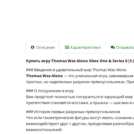
Описание
Характеристики
Отзывов (
Купить игру Thomas Was Alone Xbox One & Series X|S 
### Введение в удивительный мир Thomas Was Alone
Thomas Was Alone
— это уникальная игра, завоевавшая 
простых, но наделенных разумом прямоугольниках. При
### О погружении в игру
Вам предстоит полностью погрузиться в чарующий мир Th
препятствия становятся мостами, а прыжки — шагами в 
### История первых разумных прямоугольников
Что если геометрические фигуры могут иметь сознание 
взаимодействуют друг с другом, преодолевая разнообр
взаимоотношений.