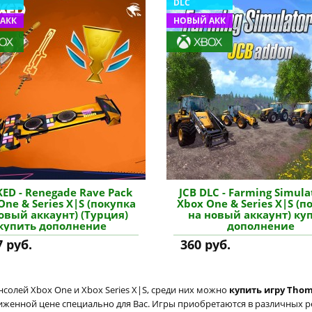
DLC
АКК
НОВЫЙ АКК
ED - Renegade Rave Pack
JCB DLC - Farming Simula
One & Series X|S (покупка
Xbox One & Series X|S (п
овый аккаунт) (Турция)
на новый аккаунт) ку
купить дополнение
дополнение
7 руб.
360 руб.
солей Xbox One и Xbox Series X|S, среди них можно
купить игру Thom
ниженной цене специально для Вас. Игры приобретаются в различных р