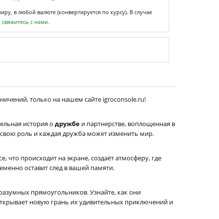
ру, в любой валюте (конвертируется по курсу). В случае
,
свяжитесь с нами.
ничений, только на нашем сайте igroconsole.ru!
тельная история о
дружбе
и партнерстве, воплощенная в
 свою роль и каждая дружба может изменить мир.
 что происходит на экране, создаёт атмосферу, где
еменно оставит след в вашей памяти.
разумных прямоугольников. Узнайте, как они
открывает новую грань их удивительных приключений и