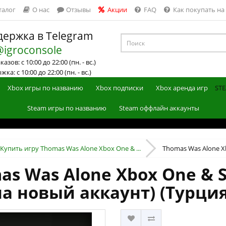
талог
О нас
Отзывы
Акции
FAQ
Как покупать на
ержка в Telegram
@igroconsole
азов: с 10:00 до 22:00 (пн. - вс.)
ка: с 10:00 до 22:00 (пн. - вс.)
Xbox игры по названию
Xbox подписки
Xbox аренда игр
STE
Steam игры по названию
Steam оффлайн аккаунты
Купить игру Thomas Was Alone Xbox One & ...
Thomas Was Alone Xbo
s Was Alone Xbox One & S
на новый аккаунт) (Турция