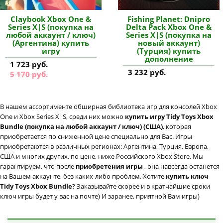
Claybook Xbox One &
Fishing Planet: Dnipro
Series X|S (покупка на
Delta Pack Xbox One &
любой аккаунт / ключ)
Series X|S (покупка на
(Аргентина) купить
новый аккаунт)
игру
(Турция) купить
дополнение
1 723 руб.
3 232 руб.
5 170 руб.
В нашем ассортименте обширная библиотека игр для консолей Xbox
One и Xbox Series X|S, среди них можно
купить игру Tidy Toys Xbox
Bundle (покупка на любой аккаунт / ключ) (США)
, которая
приобретается по сниженной цене специально для Вас. Игры
приобретаются в различных регионах: Аргентина, Турция, Европа,
США и многих других, по цене, ниже Российского Xbox Store. Мы
гарантируем, что после
приобретения игры
, она навсегда останется
на Вашем аккаунте, без каких-либо проблем. Хотите
купить ключ
Tidy Toys Xbox Bundle
? Заказывайте скорее и в кратчайшие сроки
ключ игры будет у вас на почте) И заранее, приятной Вам игры)