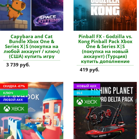
Capybara and Cat
Pinball FX - Godzilla vs.
Bundle Xbox One &
Kong Pinball Pack Xbox
Series X|S (покупка на
One & Series X|S
любой аккаунт / ключ)
(покупка на новый
(США) купить игру
аккаунт) (Турция)
купить дополнение
3 739 руб.
419 руб.
СКИДКА -67%
НОВЫЙ АКК
КЛЮЧ
DLC
ЛЮБОЙ АКК