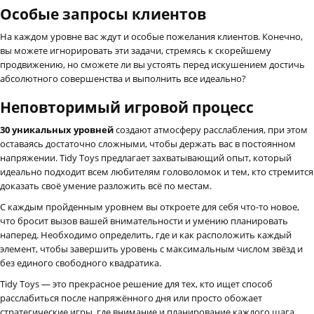
Особые запросы клиентов
На каждом уровне вас ждут и особые пожелания клиентов. Конечно,
вы можете игнорировать эти задачи, стремясь к скорейшему
продвижению, но сможете ли вы устоять перед искушением достичь
абсолютного совершенства и выполнить все идеально?
Неповторимый игровой процесс
30 уникальных уровней
создают атмосферу расслабления, при этом
оставаясь достаточно сложными, чтобы держать вас в постоянном
напряжении. Tidy Toys предлагает захватывающий опыт, который
идеально подходит всем любителям головоломок и тем, кто стремится
доказать своё умение разложить всё по местам.
С каждым пройденным уровнем вы откроете для себя что-то новое,
что бросит вызов вашей внимательности и умению планировать
наперед. Необходимо определить, где и как расположить каждый
элемент, чтобы завершить уровень с максимальным числом звёзд и
без единого свободного квадратика.
Tidy Toys — это прекрасное решение для тех, кто ищет способ
расслабиться после напряжённого дня или просто обожает
стратегические игры, где внимание и планирование каждого шага