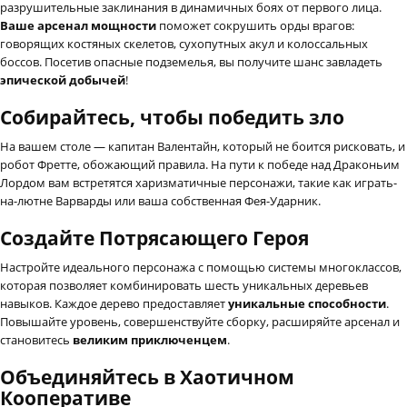
разрушительные заклинания в динамичных боях от первого лица.
Ваше арсенал мощности
поможет сокрушить орды врагов:
говорящих костяных скелетов, сухопутных акул и колоссальных
боссов. Посетив опасные подземелья, вы получите шанс завладеть
эпической добычей
!
Собирайтесь, чтобы победить зло
На вашем столе — капитан Валентайн, который не боится рисковать, и
робот Фретте, обожающий правила. На пути к победе над Драконьим
Лордом вам встретятся харизматичные персонажи, такие как играть-
на-лютне Варварды или ваша собственная Фея-Ударник.
Создайте Потрясающего Героя
Настройте идеального персонажа с помощью системы многоклассов,
которая позволяет комбинировать шесть уникальных деревьев
навыков. Каждое дерево предоставляет
уникальные способности
.
Повышайте уровень, совершенствуйте сборку, расширяйте арсенал и
становитесь
великим приключенцем
.
Объединяйтесь в Хаотичном
Кооперативе