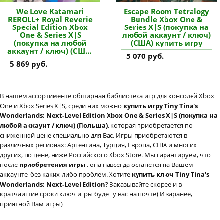
We Love Katamari
Escape Room Tetralogy
REROLL+ Royal Reverie
Bundle Xbox One &
Special Edition Xbox
Series X|S (покупка на
One & Series X|S
любой аккаунт / ключ)
(покупка на любой
(США) купить игру
аккаунт / ключ) (США)
5 070 руб.
купить игру
5 869 руб.
В нашем ассортименте обширная библиотека игр для консолей Xbox
One и Xbox Series X|S, среди них можно
купить игру Tiny Tina's
Wonderlands: Next-Level Edition Xbox One & Series X|S (покупка на
любой аккаунт / ключ) (Польша)
, которая приобретается по
сниженной цене специально для Вас. Игры приобретаются в
различных регионах: Аргентина, Турция, Европа, США и многих
других, по цене, ниже Российского Xbox Store. Мы гарантируем, что
после
приобретения игры
, она навсегда останется на Вашем
аккаунте, без каких-либо проблем. Хотите
купить ключ Tiny Tina's
Wonderlands: Next-Level Edition
? Заказывайте скорее и в
кратчайшие сроки ключ игры будет у вас на почте) И заранее,
приятной Вам игры)