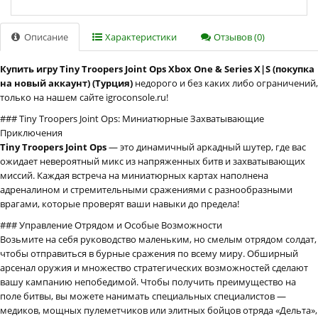
Описание
Характеристики
Отзывов (0)
Купить игру Tiny Troopers Joint Ops Xbox One & Series X|S (покупка
на новый аккаунт) (Турция)
недорого и без каких либо ограничений,
только на нашем сайте igroconsole.ru!
### Tiny Troopers Joint Ops: Миниатюрные Захватывающие
Приключения
Tiny Troopers Joint Ops
— это динамичный аркадный шутер, где вас
ожидает невероятный микс из напряженных битв и захватывающих
миссий. Каждая встреча на миниатюрных картах наполнена
адреналином и стремительными сражениями с разнообразными
врагами, которые проверят ваши навыки до предела!
### Управление Отрядом и Особые Возможности
Возьмите на себя руководство маленьким, но смелым отрядом солдат,
чтобы отправиться в бурные сражения по всему миру. Обширный
арсенал оружия и множество стратегических возможностей сделают
вашу кампанию непобедимой. Чтобы получить преимущество на
поле битвы, вы можете нанимать специальных специалистов —
медиков, мощных пулеметчиков или элитных бойцов отряда «Дельта»,