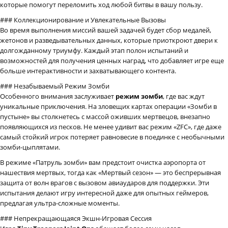
которые помогут переломить ход любой битвы в вашу пользу.
### Коллекционирование и Увлекательные Вызовы
Во время выполнения миссий вашей задачей будет сбор медалей,
жетонов и разведывательных данных, которые приоткроют двери к
долгожданному триумфу. Каждый этап полон испытаний и
возможностей для получения ценных наград, что добавляет игре еще
больше интерактивности и захватывающего контента.
### Незабываемый Режим Зомби
Особенного внимания заслуживает
режим зомби
, где вас ждут
уникальные приключения. На зловещих картах операции «Зомби в
пустыне» вы столкнетесь с массой оживших мертвецов, внезапно
появляющихся из песков. Не менее удивит вас режим «ZFC», где даже
самый стойкий игрок потеряет равновесие в поединке с необычными
зомби-цыплятами.
В режиме «Патруль зомби» вам предстоит очистка аэропорта от
нашествия мертвых, тогда как «Мертвый сезон» — это беспрерывная
защита от волн врагов с вызовом авиаударов для поддержки. Эти
испытания делают игру интересной даже для опытных геймеров,
предлагая ультра-сложные моменты.
### Непрекращающаяся Экшн-Игровая Сессия