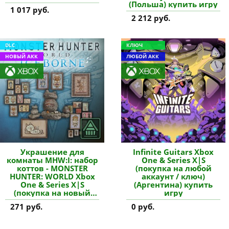
(Польша) купить игру
1 017 руб.
2 212 руб.
DLC
КЛЮЧ
НОВЫЙ АКК
ЛЮБОЙ АКК
Украшение для
Infinite Guitars Xbox
комнаты MHW:I: набор
One & Series X|S
коттов - MONSTER
(покупка на любой
HUNTER: WORLD Xbox
аккаунт / ключ)
One & Series X|S
(Аргентина) купить
(покупка на новый
игру
аккаунт) купить
271 руб.
0 руб.
дополнение