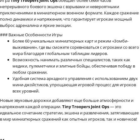
Игра
Tiny Troopers Joint Ops
обещает более семи часов
непрерывного боевого экшена с взрывами и невероятными
приключениями в миниатюрном военном формате. Каждое сражение
полно динамики и напряжения, что гарантирует игрокам мощный
выброс адреналина и яркие эмоции.
### Важные Особенности Игры
Более 60 уникальных миниатюрных карт и режим «Зомби-
выживание», где вы сможете соревноваться с игроками со всего
мира благодаря глобальным таблицам лидеров.
Возможность нанимать различных специалистов, таких как
медики, пулеметчики и элитные бойцы, обеспечивая победу в
любом сражении.
Удобная система аркадного управления с использованием двух
мини-джойстиков, упрощающая игровой процесс для игроков
всех уровней.
Новые звуковые дорожки добавляют еще больше атмосферности и
напряжения каждой операции.
Tiny Troopers Joint Ops
— это
идеальное сочетание стратегии, экшена и развлечения, затягивающее
в мир миниатюрных сражений как опытных игроков, так и новичков!