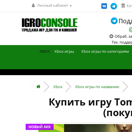
Личный кабинет
Ка
Подд
Обраб. зак
Тех. поддерж
XBOX:
Xbox игры
Xbox игры по категориям
Xbox
Xbox игры по названию
Купить игру Tom
(поку
НОВЫЙ АКК