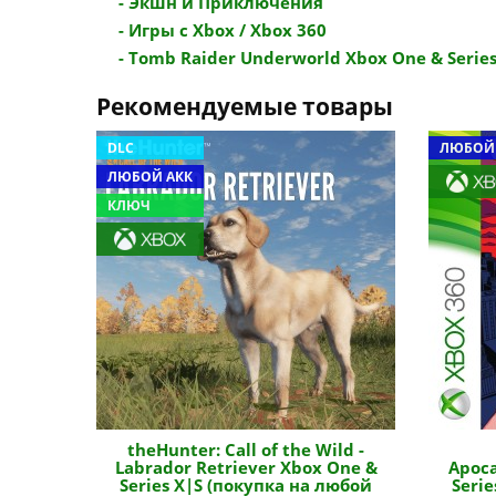
- Экшн и Приключения
- Игры с Xbox / Xbox 360
- Tomb Raider Underworld Xbox One & Series 
Рекомендуемые товары
DLC
ЛЮБОЙ
ЛЮБОЙ АКК
КЛЮЧ
theHunter: Call of the Wild -
Labrador Retriever Xbox One &
Apoc
Series X|S (покупка на любой
Seri