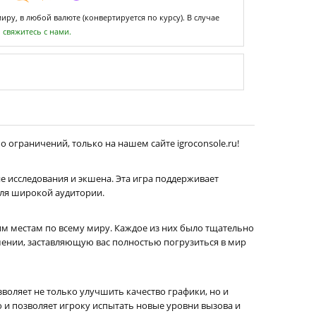
ру, в любой валюте (конвертируется по курсу). В случае
,
свяжитесь с нами.
о ограничений, только на нашем сайте igroconsole.ru!
е исследования и экшена. Эта игра поддерживает
для широкой аудитории.
м местам по всему миру. Каждое из них было тщательно
ении, заставляющую вас полностью погрузиться в мир
воляет не только улучшить качество графики, но и
и позволяет игроку испытать новые уровни вызова и