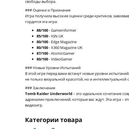
свободы выбора.
### Оценки и Признание
Игра получила высокие оценки среди критиков, завоева
гордится эта игра:
88/100
- GameInformer
85/100
- IGN UK
80/100
- Edge Magazine
80/100
- X360 Magazine UK
87/100
- AtomicGamer
80/100
- VideoGamer
### Новые Уровни Испытаний
В этой игре перед вами встанут новые уровни испытаний
не только визуальной красотой, но и интеллектуальной
### Заключение
Tomb Raider Underworld
– это идеальное сочетание со
адреналин приключений, которые вас ждут. Эта игра – э
видеоигр.
Категории товара