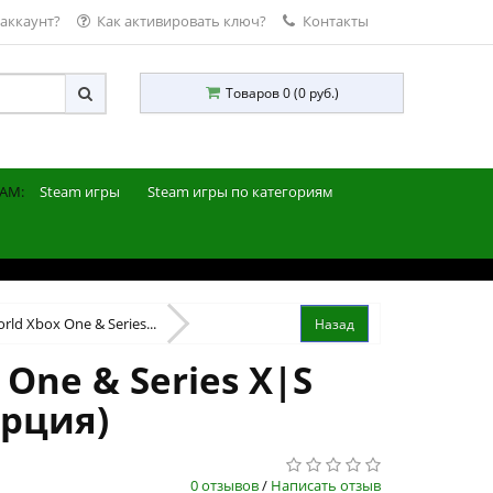
 аккаунт?
Как активировать ключ?
Контакты
Товаров 0 (0 руб.)
AM:
Steam игры
Steam игры по категориям
ld Xbox One & Series...
One & Series X|S
урция)
0 отзывов
/
Написать отзыв