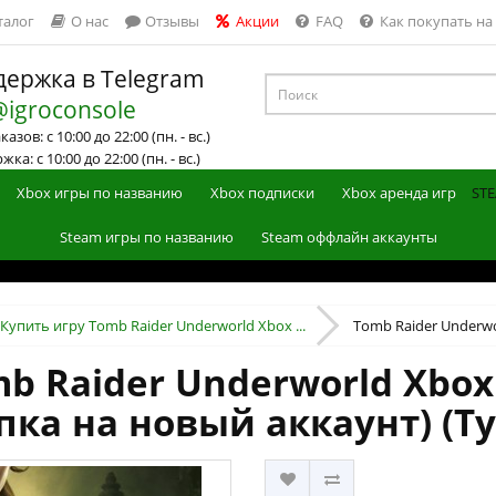
талог
О нас
Отзывы
Акции
FAQ
Как покупать на
ержка в Telegram
@igroconsole
азов: с 10:00 до 22:00 (пн. - вс.)
ка: с 10:00 до 22:00 (пн. - вс.)
Xbox игры по названию
Xbox подписки
Xbox аренда игр
STE
Steam игры по названию
Steam оффлайн аккаунты
Купить игру Tomb Raider Underworld Xbox ...
Tomb Raider Underwor
b Raider Underworld Xbox 
пка на новый аккаунт) (Т