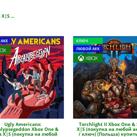
X|S ...
 АКК
КЛЮЧ
ЛЮБОЙ АКК
Ugly Americans:
Torchlight II Xbox One & 
alypsegeddon Xbox One &
X|S (покупка на любой а
es X|S (покупка на любой
/ ключ) (Польша) купит