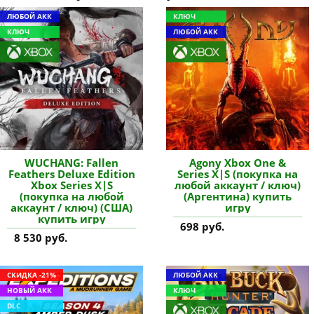
ЛЮБОЙ АКК
КЛЮЧ
КЛЮЧ
ЛЮБОЙ АКК
WUCHANG: Fallen
Agony Xbox One &
Feathers Deluxe Edition
Series X|S (покупка на
Xbox Series X|S
любой аккаунт / ключ)
(покупка на любой
(Аргентина) купить
аккаунт / ключ) (США)
игру
купить игру
698 руб.
8 530 руб.
СКИДКА -21%
ЛЮБОЙ АКК
НОВЫЙ АКК
КЛЮЧ
DLC