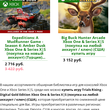
Expeditions: A
Big Buck Hunter Arcade
MudRunner Game -
Xbox One & Series X|S
Season 4: Amber Dusk
(покупка на любой
Xbox One & Series X|S
аккаунт / ключ) (США)
(покупка на новый
купить игру
аккаунт) (Турция)
3 152 руб.
купить дополнение
2 716 руб.
3 422 руб.
В нашем ассортименте обширная библиотека игр для консолей Xbox
One и Xbox Series X|S, среди них можно
купить игру Trials Rising -
Digital Gold Edition Xbox One & Series X|S (покупка на любой
аккаунт / ключ) (США)
, которая приобретается по сниженной цене
специально для Вас. Игры приобретаются в различных регионах:
Аргентина, Турция, Европа, США и многих других, по цене, ниже