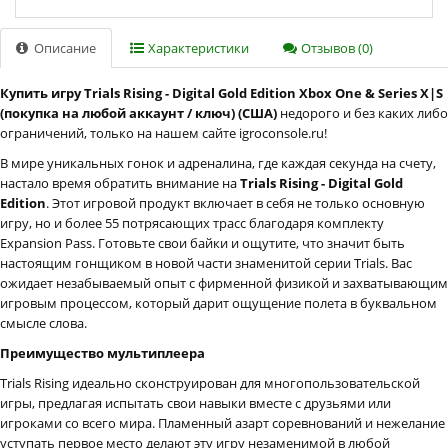
Описание
Характеристики
Отзывов (0)
Купить игру Trials Rising - Digital Gold Edition Xbox One & Series X|S
(покупка на любой аккаунт / ключ) (США)
недорого и без каких либо
ограничений, только на нашем сайте igroconsole.ru!
В мире уникальных гонок и адреналина, где каждая секунда на счету,
настало время обратить внимание на
Trials Rising - Digital Gold
Edition
. Этот игровой продукт включает в себя не только основную
игру, но и более 55 потрясающих трасс благодаря комплекту
Expansion Pass. Готовьте свои байки и ощутите, что значит быть
настоящим гонщиком в новой части знаменитой серии Trials. Вас
ожидает незабываемый опыт с фирменной физикой и захватывающим
игровым процессом, который дарит ощущение полета в буквальном
смысле слова.
Преимущество мультиплеера
Trials Rising идеально сконструирован для многопользовательской
игры, предлагая испытать свои навыки вместе с друзьями или
игроками со всего мира. Пламенный азарт соревнований и нежелание
уступать первое место делают эту игру незаменимой в любой