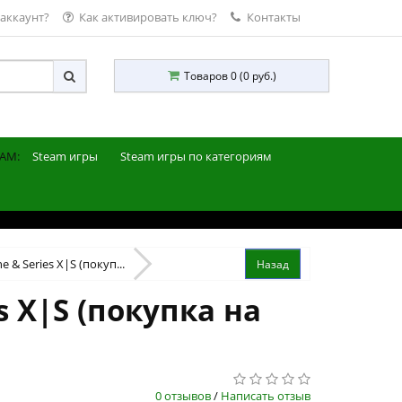
 аккаунт?
Как активировать ключ?
Контакты
Товаров 0 (0 руб.)
AM:
Steam игры
Steam игры по категориям
 & Series X|S (покуп...
s X|S (покупка на
0 отзывов
/
Написать отзыв