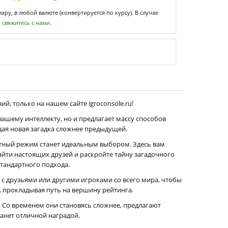
ру, в любой валюте (конвертируется по курсу). В случае
,
свяжитесь с нами.
й, только на нашем сайте igroconsole.ru!
 вашему интеллекту, но и предлагает массу способов
дая новая загадка сложнее предыдущей.
етный режим станет идеальным выбором. Здесь вам
йти настоящих друзей и раскройте тайну загадочного
тандартного подхода.
 с друзьями или другими игроками со всего мира, чтобы
, прокладывая путь на вершину рейтинга.
 Со временем они становясь сложнее, предлагают
танет отличной наградой.