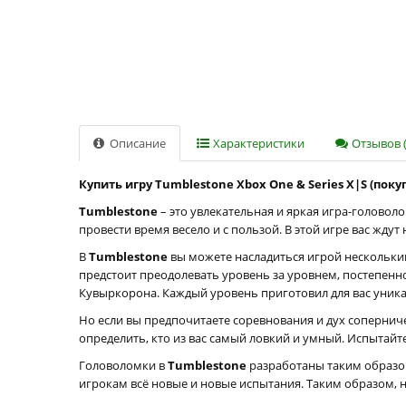
Описание
Характеристики
Отзывов (
Купить игру Tumblestone Xbox One & Series X|S (поку
Tumblestone
– это увлекательная и яркая игра-головоло
провести время весело и с пользой. В этой игре вас ж
В
Tumblestone
вы можете насладиться игрой нескольки
предстоит преодолевать уровень за уровнем, постепенн
Кувыркорона. Каждый уровень приготовил для вас уника
Но если вы предпочитаете соревнования и дух сопернич
определить, кто из вас самый ловкий и умный. Испытай
Головоломки в
Tumblestone
разработаны таким образом
игрокам всё новые и новые испытания. Таким образом, н