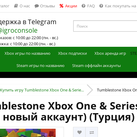
талог
О нас
Отзывы
Акции
FAQ
Как покупать на
ержка в Telegram
@igroconsole
азов: с 10:00 до 22:00 (пн. - вс.)
ка: с 10:00 до 22:00 (пн. - вс.)
Xbox игры по названию
Xbox подписки
Xbox аренда игр
STE
Steam игры по названию
Steam оффлайн аккаунты
Купить игру Tumblestone Xbox One & Serie...
Tumblestone Xbox One
lestone Xbox One & Serie
новый аккаунт) (Турция)