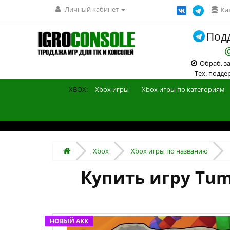
Личный кабинет
Ка
Подд
Обраб. зак
Тех. поддерж
XBOX:
Xbox игры
Xbox игры по категориям
Xbox
Xbox игры по названию
Купить игру Tumb
НОВЫЙ АКК