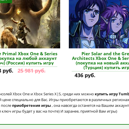
y Primal Xbox One & Series
Pier Solar and the Gr
покупка на любой аккаунт
Architects Xbox One & Ser
юч) (Россия) купить игру
(покупка на новый акк
(Турция) купить иг
8 руб.
25 981 руб.
436 руб.
солей Xbox One и Xbox Series X|S, среди них можно
купить игру Tumb
й цене специально для Вас. Игры приобретаются в различных регионах:
о после
приобретения игры
, она навсегда останется на Вашем аккаун
 ключ игры будет у вас на почте) И заранее, приятной Вам игры)