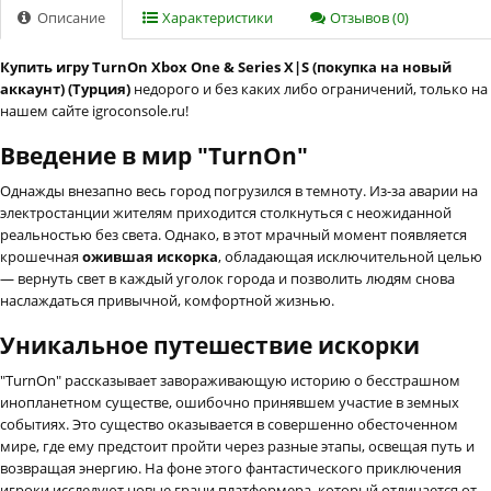
Описание
Характеристики
Отзывов (0)
Купить игру TurnOn Xbox One & Series X|S (покупка на новый
аккаунт) (Турция)
недорого и без каких либо ограничений, только на
нашем сайте igroconsole.ru!
Введение в мир "TurnOn"
Однажды внезапно весь город погрузился в темноту. Из-за аварии на
электростанции жителям приходится столкнуться с неожиданной
реальностью без света. Однако, в этот мрачный момент появляется
крошечная
ожившая искорка
, обладающая исключительной целью
— вернуть свет в каждый уголок города и позволить людям снова
наслаждаться привычной, комфортной жизнью.
Уникальное путешествие искорки
"TurnOn" рассказывает завораживающую историю о бесстрашном
инопланетном существе, ошибочно принявшем участие в земных
событиях. Это существо оказывается в совершенно обесточенном
мире, где ему предстоит пройти через разные этапы, освещая путь и
возвращая энергию. На фоне этого фантастического приключения
игроки исследуют новые грани платформера, который отличается от