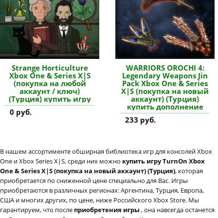
Strange Horticulture
WARRIORS OROCHI 4:
Xbox One & Series X|S
Legendary Weapons Jin
(покупка на любой
Pack Xbox One & Series
аккаунт / ключ)
X|S (покупка на новый
(Турция) купить игру
аккаунт) (Турция)
купить дополнение
0 руб.
233 руб.
В нашем ассортименте обширная библиотека игр для консолей Xbox
One и Xbox Series X|S, среди них можно
купить игру TurnOn Xbox
One & Series X|S (покупка на новый аккаунт) (Турция)
, которая
приобретается по сниженной цене специально для Вас. Игры
приобретаются в различных регионах: Аргентина, Турция, Европа,
США и многих других, по цене, ниже Российского Xbox Store. Мы
гарантируем, что после
приобретения игры
, она навсегда останется