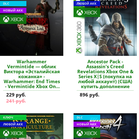
DLC
ЛЮБОЙ АКК
НОВЫЙ АКК
Warhammer
Ancestor Pack -
Vermintide — облик
Assassin's Creed
Виктора «Эсталийская
Revelations Xbox One &
кожанка» -
Series X|S (покупка на
Warhammer: End Times
любой аккаунт) (США)
- Vermintide Xbox One
купить дополнение
& Series X|S (покупка
229 руб.
896 руб.
на новый аккаунт)
241 руб.
купить дополнение
КЛЮЧ
DLC
ЛЮБОЙ АКК
НОВЫЙ АКК