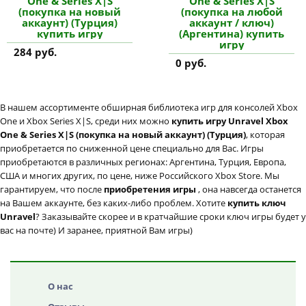
One & Series X|S
One & Series X|S
(покупка на новый
(покупка на любой
аккаунт) (Турция)
аккаунт / ключ)
купить игру
(Аргентина) купить
игру
284 руб.
0 руб.
В нашем ассортименте обширная библиотека игр для консолей Xbox
One и Xbox Series X|S, среди них можно
купить игру Unravel Xbox
One & Series X|S (покупка на новый аккаунт) (Турция)
, которая
приобретается по сниженной цене специально для Вас. Игры
приобретаются в различных регионах: Аргентина, Турция, Европа,
США и многих других, по цене, ниже Российского Xbox Store. Мы
гарантируем, что после
приобретения игры
, она навсегда останется
на Вашем аккаунте, без каких-либо проблем. Хотите
купить ключ
Unravel
? Заказывайте скорее и в кратчайшие сроки ключ игры будет у
вас на почте) И заранее, приятной Вам игры)
О нас