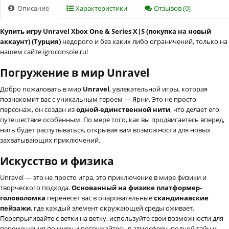
Описание
Характеристики
Отзывов (0)
Купить игру Unravel Xbox One & Series X|S (покупка на новый
аккаунт) (Турция)
недорого и без каких либо ограничений, только на
нашем сайте igroconsole.ru!
Погружение в мир Unravel
Добро пожаловать в мир
Unravel
, увлекательной игры, которая
познакомит вас с уникальным героем — Ярни. Это не просто
персонаж, он создан из
одной-единственной нити
, что делает его
путешествие особенным. По мере того, как вы продвигаетесь вперед,
нить будет распутываться, открывая вам возможности для новых
захватывающих приключений.
Искусство и физика
Unravel — это не просто игра, это приключение в мире физики и
творческого подхода.
Основанный на физике платформер-
головоломка
перенесет вас в очаровательные
скандинавские
пейзажи
, где каждый элемент окружающей среды оживает.
Перепрыгивайте с ветки на ветку, используйте свои возможности для
перемещения по миру и погружайтесь в атмосферу, полной тайн и