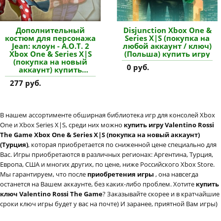
Дополнительный
Disjunction Xbox One &
костюм для персонажа
Series X|S (покупка на
Jean: клоун - A.O.T. 2
любой аккаунт / ключ)
Xbox One & Series X|S
(Польша) купить игру
(покупка на новый
0 руб.
аккаунт) купить
дополнение
277 руб.
В нашем ассортименте обширная библиотека игр для консолей Xbox
One и Xbox Series X|S, среди них можно
купить игру Valentino Rossi
The Game Xbox One & Series X|S (покупка на новый аккаунт)
(Турция)
, которая приобретается по сниженной цене специально для
Вас. Игры приобретаются в различных регионах: Аргентина, Турция,
Европа, США и многих других, по цене, ниже Российского Xbox Store.
Мы гарантируем, что после
приобретения игры
, она навсегда
останется на Вашем аккаунте, без каких-либо проблем. Хотите
купить
ключ Valentino Rossi The Game
? Заказывайте скорее и в кратчайшие
сроки ключ игры будет у вас на почте) И заранее, приятной Вам игры)