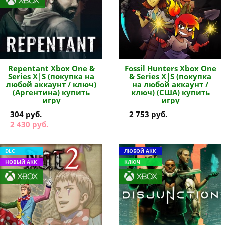
Repentant Xbox One &
Fossil Hunters Xbox One
Series X|S (покупка на
& Series X|S (покупка
любой аккаунт / ключ)
на любой аккаунт /
(Аргентина) купить
ключ) (США) купить
игру
игру
304 руб.
2 753 руб.
2 430 руб.
DLC
ЛЮБОЙ АКК
НОВЫЙ АКК
КЛЮЧ