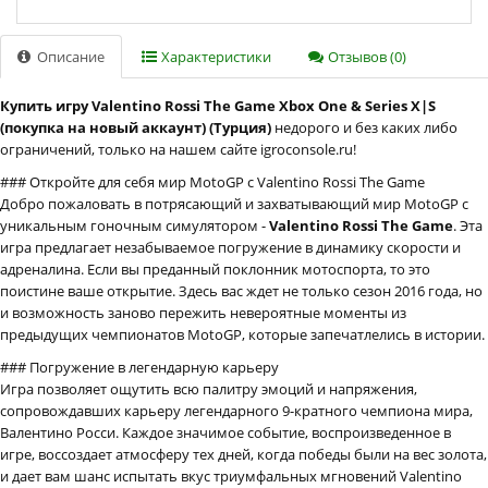
Описание
Характеристики
Отзывов (0)
Купить игру Valentino Rossi The Game Xbox One & Series X|S
(покупка на новый аккаунт) (Турция)
недорого и без каких либо
ограничений, только на нашем сайте igroconsole.ru!
### Откройте для себя мир MotoGP с Valentino Rossi The Game
Добро пожаловать в потрясающий и захватывающий мир MotoGP с
уникальным гоночным симулятором -
Valentino Rossi The Game
. Эта
игра предлагает незабываемое погружение в динамику скорости и
адреналина. Если вы преданный поклонник мотоспорта, то это
поистине ваше открытие. Здесь вас ждет не только сезон 2016 года, но
и возможность заново пережить невероятные моменты из
предыдущих чемпионатов MotoGP, которые запечатлелись в истории.
### Погружение в легендарную карьеру
Игра позволяет ощутить всю палитру эмоций и напряжения,
сопровождавших карьеру легендарного 9-кратного чемпиона мира,
Валентино Росси. Каждое значимое событие, воспроизведенное в
игре, воссоздает атмосферу тех дней, когда победы были на вес золота,
и дает вам шанс испытать вкус триумфальных мгновений Valentino