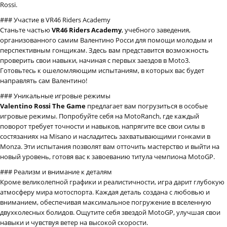
Rossi.
### Участие в VR46 Riders Academy
Станьте частью
VR46 Riders Academy
, учебного заведения,
организованного самим Валентино Росси для помощи молодым и
перспективным гонщикам. Здесь вам представится возможность
проверить свои навыки, начиная с первых заездов в Moto3.
Готовьтесь к ошеломляющим испытаниям, в которых вас будет
направлять сам Валентино!
### Уникальные игровые режимы
Valentino Rossi The Game
предлагает вам погрузиться в особые
игровые режимы. Попробуйте себя на MotoRanch, где каждый
поворот требует точности и навыков, напрягите все свои силы в
состязаниях на Misano и насладитесь захватывающими гонками в
Monza. Эти испытания позволят вам отточить мастерство и выйти на
новый уровень, готовя вас к завоеванию титула чемпиона MotoGP.
### Реализм и внимание к деталям
Кроме великолепной графики и реалистичности, игра дарит глубокую
атмосферу мира мотоспорта. Каждая деталь создана с любовью и
вниманием, обеспечивая максимальное погружение в вселенную
двухколесных болидов. Ощутите себя звездой MotoGP, улучшая свои
навыки и чувствуя ветер на высокой скорости.