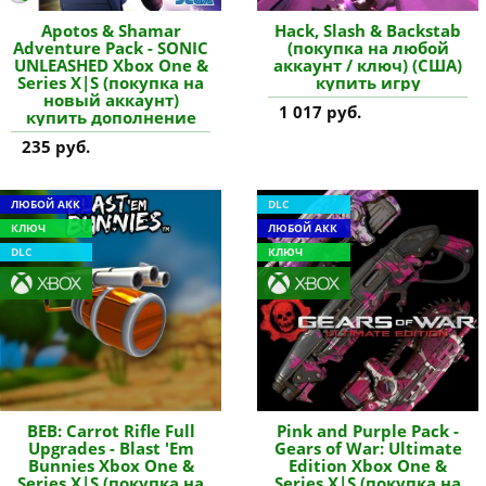
Apotos & Shamar
Hack, Slash & Backstab
Adventure Pack - SONIC
(покупка на любой
UNLEASHED Xbox One &
аккаунт / ключ) (США)
Series X|S (покупка на
купить игру
новый аккаунт)
1 017 руб.
купить дополнение
235 руб.
ЛЮБОЙ АКК
DLC
КЛЮЧ
ЛЮБОЙ АКК
DLC
КЛЮЧ
BEB: Carrot Rifle Full
Pink and Purple Pack -
Upgrades - Blast 'Em
Gears of War: Ultimate
Bunnies Xbox One &
Edition Xbox One &
Series X|S (покупка на
Series X|S (покупка на