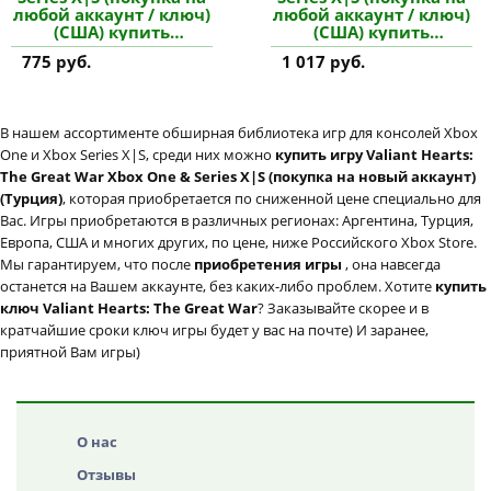
любой аккаунт / ключ)
любой аккаунт / ключ)
(США) купить
(США) купить
дополнение
дополнение
775 руб.
1 017 руб.
В нашем ассортименте обширная библиотека игр для консолей Xbox
One и Xbox Series X|S, среди них можно
купить игру Valiant Hearts:
The Great War Xbox One & Series X|S (покупка на новый аккаунт)
(Турция)
, которая приобретается по сниженной цене специально для
Вас. Игры приобретаются в различных регионах: Аргентина, Турция,
Европа, США и многих других, по цене, ниже Российского Xbox Store.
Мы гарантируем, что после
приобретения игры
, она навсегда
останется на Вашем аккаунте, без каких-либо проблем. Хотите
купить
ключ Valiant Hearts: The Great War
? Заказывайте скорее и в
кратчайшие сроки ключ игры будет у вас на почте) И заранее,
приятной Вам игры)
О нас
Отзывы