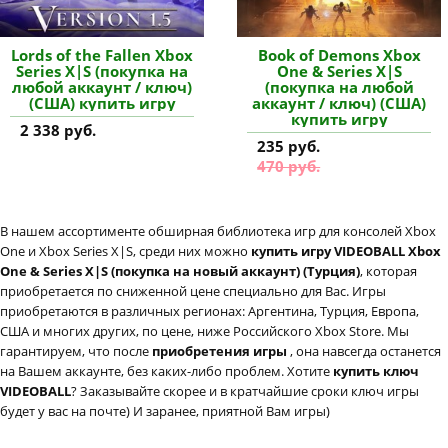
Lords of the Fallen Xbox
Book of Demons Xbox
Series X|S (покупка на
One & Series X|S
любой аккаунт / ключ)
(покупка на любой
(США) купить игру
аккаунт / ключ) (США)
купить игру
2 338 руб.
235 руб.
470 руб.
В нашем ассортименте обширная библиотека игр для консолей Xbox
One и Xbox Series X|S, среди них можно
купить игру VIDEOBALL Xbox
One & Series X|S (покупка на новый аккаунт) (Турция)
, которая
приобретается по сниженной цене специально для Вас. Игры
приобретаются в различных регионах: Аргентина, Турция, Европа,
США и многих других, по цене, ниже Российского Xbox Store. Мы
гарантируем, что после
приобретения игры
, она навсегда останется
на Вашем аккаунте, без каких-либо проблем. Хотите
купить ключ
VIDEOBALL
? Заказывайте скорее и в кратчайшие сроки ключ игры
будет у вас на почте) И заранее, приятной Вам игры)