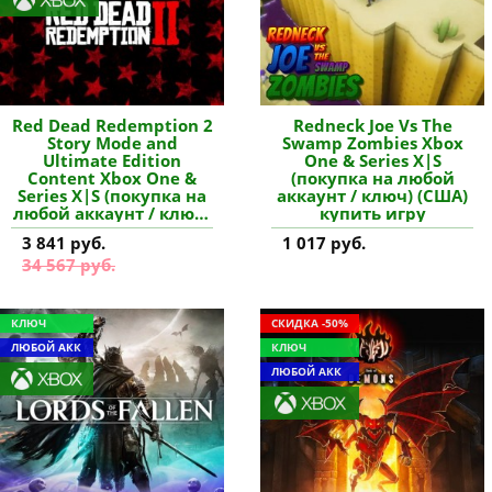
Red Dead Redemption 2
Redneck Joe Vs The
Story Mode and
Swamp Zombies Xbox
Ultimate Edition
One & Series X|S
Content Xbox One &
(покупка на любой
Series X|S (покупка на
аккаунт / ключ) (США)
любой аккаунт / ключ)
купить игру
(Аргентина) купить
3 841 руб.
1 017 руб.
дополнение
34 567 руб.
КЛЮЧ
СКИДКА -50%
ЛЮБОЙ АКК
КЛЮЧ
ЛЮБОЙ АКК