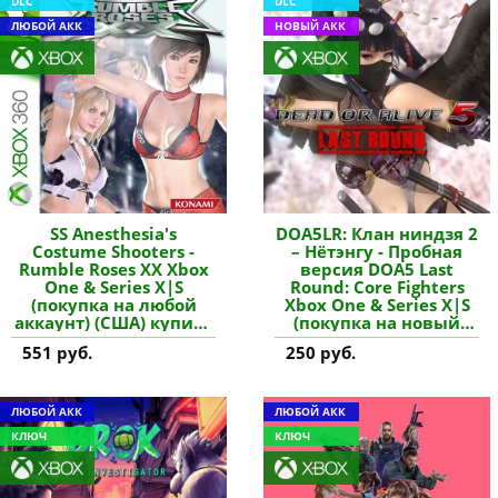
DLC
DLC
ЛЮБОЙ АКК
НОВЫЙ АКК
SS Anesthesia's
DOA5LR: Клан ниндзя 2
Costume Shooters -
– Нётэнгу - Пробная
Rumble Roses XX Xbox
версия DOA5 Last
One & Series X|S
Round: Core Fighters
(покупка на любой
Xbox One & Series X|S
аккаунт) (США) купить
(покупка на новый
дополнение
аккаунт) купить
551 руб.
250 руб.
дополнение
ЛЮБОЙ АКК
ЛЮБОЙ АКК
КЛЮЧ
КЛЮЧ