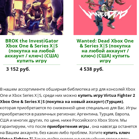
BROK the InvestiGator
Wanted: Dead Xbox One
Xbox One & Series X|S
& Series X|S (покупка
(покупка на любой
на любой аккаунт /
аккаунт / ключ) (США)
ключ) (США) купить
купить игру
игру
3 152 руб.
4 538 руб.
В нашем ассортименте обширная библиотека игр для консолей Xbox
One и Xbox Series X|S, среди них можно
купить игру Virtua Fighter 2
Xbox One & Series X|S (покупка на новый аккаунт) (Турция)
,
которая приобретается по сниженной цене специально для Вас. Игры
приобретаются в различных регионах: Аргентина, Турция, Европа,
США и многих других, по цене, ниже Российского Xbox Store. Мы
гарантируем, что после
приобретения игры
, она навсегда останется
на Вашем аккаунте, без каких-либо проблем. Хотите
купить ключ
Virtua Fighter 2
? Заказывайте скорее и в кратчайшие сроки ключ