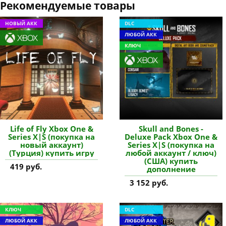
Рекомендуемые товары
НОВЫЙ АКК
DLC
ЛЮБОЙ АКК
КЛЮЧ
Life of Fly Xbox One &
Skull and Bones -
Series X|S (покупка на
Deluxe Pack Xbox One &
новый аккаунт)
Series X|S (покупка на
(Турция) купить игру
любой аккаунт / ключ)
(США) купить
419 руб.
дополнение
3 152 руб.
КЛЮЧ
DLC
ЛЮБОЙ АКК
ЛЮБОЙ АКК