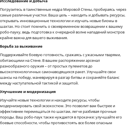
Исследование и добыча
Погрузитесь в таинственные недра Мировой Стены, пробираясь через
самые различные участки. Ваша цель – находить и добывать ресурсы,
открывать инновационные технологии и изучать новые биомы в
шахтах. Но стоит помнить о своевременном возвращении к вашему
робо-пауку, ведь подготовка к очередной волне нападений монстров
крайне важна для вашего выживания.
Борьба за выживание
Поддерживайте боевую готовность, сражаясь с ужасными тварями,
обитающими на Стене. В вашем распоряжении арсенал
разнообразного оружия – от простых пулеметов до
высокотехнологичных самонаводящихся ракет. Улучшайте свои
шансы на победу, маневрируя в разгар битвы и сохраняйте баланс
между наступательной тактикой и защитой.
Улучшение и модернизация
Изучайте новые технологии и находите ресурсы, чтобы
модернизировать свой экзокостюм. Это позволит вам быстрее и
эффективнее перемещаться по шахтам, легче разбивая прочные
породы. Ваш робо-паук также нуждается в прокачке: улучшайте его
боевые способности, чтобы противостоять все более опасным