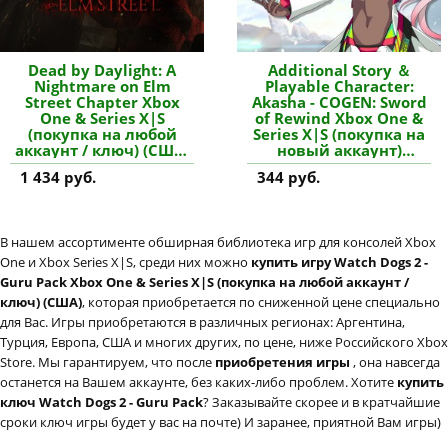
Dead by Daylight: A
Additional Story ＆
Nightmare on Elm
Playable Character:
Street Chapter Xbox
Akasha - COGEN: Sword
One & Series X|S
of Rewind Xbox One &
(покупка на любой
Series X|S (покупка на
аккаунт / ключ) (США)
новый аккаунт)
купить дополнение
купить дополнение
1 434 руб.
344 руб.
В нашем ассортименте обширная библиотека игр для консолей Xbox
One и Xbox Series X|S, среди них можно
купить игру Watch Dogs 2 -
Guru Pack Xbox One & Series X|S (покупка на любой аккаунт /
ключ) (США)
, которая приобретается по сниженной цене специально
для Вас. Игры приобретаются в различных регионах: Аргентина,
Турция, Европа, США и многих других, по цене, ниже Российского Xbox
Store. Мы гарантируем, что после
приобретения игры
, она навсегда
останется на Вашем аккаунте, без каких-либо проблем. Хотите
купить
ключ Watch Dogs 2 - Guru Pack
? Заказывайте скорее и в кратчайшие
сроки ключ игры будет у вас на почте) И заранее, приятной Вам игры)