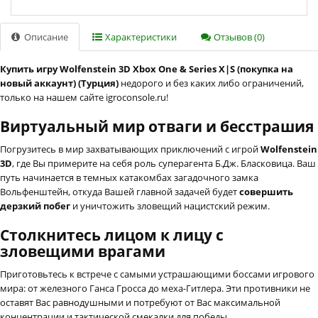
Описание
Характеристики
Отзывов (0)
Купить игру Wolfenstein 3D Xbox One & Series X|S (покупка на
новый аккаунт) (Турция)
недорого и без каких либо ограничений,
только на нашем сайте igroconsole.ru!
Виртуальный мир отваги и бесстрашия
Погрузитесь в мир захватывающих приключений с игрой
Wolfenstein
3D
, где Вы примерите на себя роль суперагента Б.Дж. Бласковица. Ваш
путь начинается в темных катакомбах загадочного замка
Вольфенштейн, откуда Вашей главной задачей будет
совершить
дерзкий побег
и уничтожить зловещий нацистский режим.
Столкнитесь лицом к лицу с
зловещими врагами
Приготовьтесь к встрече с самыми устрашающими боссами игрового
мира: от железного Ганса Гросса до меха-Гитлера. Эти противники не
оставят Вас равнодушными и потребуют от Вас максимальной
концентрации и тактической смекалки для победы.