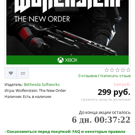
0 отзывов
/
Написать отзыв
544 руб.
Издатель:
Bethesda Softworks
299 руб.
Игра: Wolfenstein: The New Order
Наличие: Есть в наличии
Сравнить цену по регионам
До конца акции осталось
6
дн.
00
:
37
:
21
- Ознакомиться перед покупкой: FAQ и некоторые правила