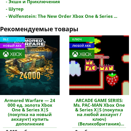
- Экшн и Приключения
- Шутер
- Wolfenstein: The New Order Xbox One & Series ...
Рекомендуемые товары
DLC
КЛЮЧ
НОВЫЙ АКК
ЛЮБОЙ АКК
Armored Warfare — 24
ARCADE GAME SERIES:
000 ед. золота Xbox
Ms. PAC-MAN Xbox One
One & Series X|S
& Series X|S (покупка
(покупка на новый
на любой аккаунт /
аккаунт) купить
ключ)
дополнение
(Великобритания)
купить игру