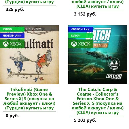
(Турция) купить игру
любой аккаунт / ключ)
(США) купить игру
325 руб.
3 152 руб.
КЛЮЧ
ЛЮБОЙ АКК
ЛЮБОЙ АКК
КЛЮЧ
Inkulinati (Game
The Catch: Carp &
Preview) Xbox One &
Coarse - Collector's
Series X|S (покупка на
Edition Xbox One &
любой аккаунт / ключ)
Series X|S (покупка на
(Турция) купить игру
любой аккаунт / ключ)
(США) купить игру
0 руб.
5 203 руб.