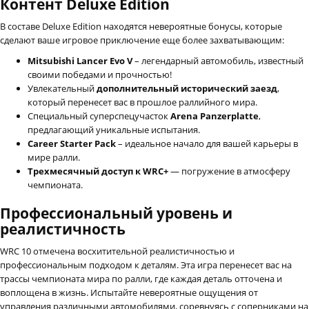
Контент Deluxe Edition
В составе Deluxe Edition находятся невероятные бонусы, которые
сделают ваше игровое приключение еще более захватывающим:
Mitsubishi Lancer Evo V
– легендарный автомобиль, известный
своими победами и прочностью!
Увлекательный
дополнительный исторический заезд
,
который перенесет вас в прошлое раллийного мира.
Специальный суперспецучасток
Arena Panzerplatte
,
предлагающий уникальные испытания.
Career Starter Pack
– идеальное начало для вашей карьеры в
мире ралли.
Трехмесячный доступ к WRC+
— погружение в атмосферу
чемпионата.
Профессиональный уровень и
реалистичность
WRC 10 отмечена восхитительной реалистичностью и
профессиональным подходом к деталям. Эта игра перенесет вас на
трассы чемпионата мира по ралли, где каждая деталь отточена и
воплощена в жизнь. Испытайте невероятные ощущения от
управления различными автомобилями, соревнуясь с соперниками на