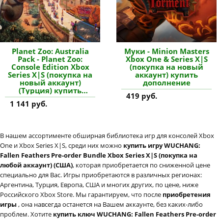
Planet Zoo: Australia
Муки - Minion Masters
Pack - Planet Zoo:
Xbox One & Series X|S
Console Edition Xbox
(покупка на новый
Series X|S (покупка на
аккаунт) купить
новый аккаунт)
дополнение
(Турция) купить
419 руб.
дополнение
1 141 руб.
В нашем ассортименте обширная библиотека игр для консолей Xbox
One и Xbox Series X|S, среди них можно
купить игру WUCHANG:
Fallen Feathers Pre-order Bundle Xbox Series X|S (покупка на
любой аккаунт) (США)
, которая приобретается по сниженной цене
специально для Вас. Игры приобретаются в различных регионах:
Аргентина, Турция, Европа, США и многих других, по цене, ниже
Российского Xbox Store. Мы гарантируем, что после
приобретения
игры
, она навсегда останется на Вашем аккаунте, без каких-либо
проблем. Хотите
купить ключ WUCHANG: Fallen Feathers Pre-order