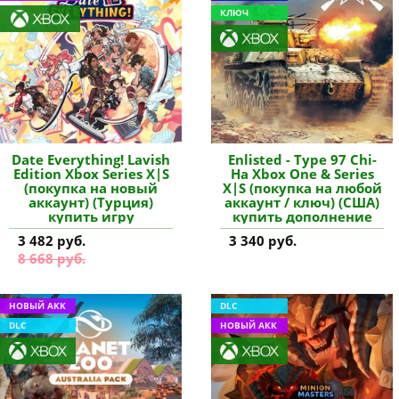
КЛЮЧ
Date Everything! Lavish
Enlisted - Type 97 Chi-
Edition Xbox Series X|S
Ha Xbox One & Series
(покупка на новый
X|S (покупка на любой
аккаунт) (Турция)
аккаунт / ключ) (США)
купить игру
купить дополнение
3 482 руб.
3 340 руб.
8 668 руб.
НОВЫЙ АКК
DLC
DLC
НОВЫЙ АКК