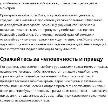
усугубляются таинственной болезнью, превращающей людей в
монстров.
Примерьте на себя роль Учан, искусной воительницы-пирата,
страдающей амнезией и проклятой ужасной болезнью "Опёрение".
Вам предстоит исследовать земли Шу, улучшая свой арсенал и
осваивая новые навыки, почерпнутые у побежденных врагов.
Развивайте свой стиль боя, жертвуя редкой красной ртутью, и
осваивайте уникальные техники по ходу путешествия. Усильте свое
оружие мощными заклинаниями, создавая индивидуальный подход к
бою и стратегии, подчеркивающий вашу личность.
Сражайтесь за человечность и правду
Погрузитесь в ожесточенные бои с уродливыми созданиями, опираясь
на древние легенды, чтобы противостоять надвигающейся тьме,
угрожающей оставшейся человечности. Ваш путь за истиной
приведет вас через забытые храмы, заросшие руины и затенённые
тропы, полные опасностей. Собирая фрагменты воспоминаний Учан,
ваши решения будут приводить к различным концовкам — каждая из
них зависит от сделанных выборов, найденных секретов и союзников,
которым вы решите довериться.