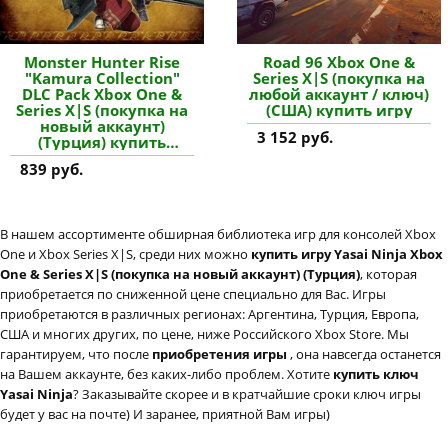
Monster Hunter Rise
Road 96 Xbox One &
"Kamura Collection"
Series X|S (покупка на
DLC Pack Xbox One &
любой аккаунт / ключ)
Series X|S (покупка на
(США) купить игру
новый аккаунт)
3 152 руб.
(Турция) купить
дополнение
839 руб.
В нашем ассортименте обширная библиотека игр для консолей Xbox
One и Xbox Series X|S, среди них можно
купить игру Yasai Ninja Xbox
One & Series X|S (покупка на новый аккаунт) (Турция)
, которая
приобретается по сниженной цене специально для Вас. Игры
приобретаются в различных регионах: Аргентина, Турция, Европа,
США и многих других, по цене, ниже Российского Xbox Store. Мы
гарантируем, что после
приобретения игры
, она навсегда останется
на Вашем аккаунте, без каких-либо проблем. Хотите
купить ключ
Yasai Ninja
? Заказывайте скорее и в кратчайшие сроки ключ игры
будет у вас на почте) И заранее, приятной Вам игры)