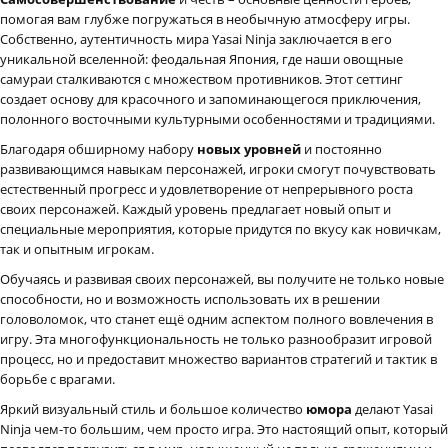
помогая вам глубже погружаться в необычную атмосферу игры.
Собственно, аутентичность мира Yasai Ninja заключается в его
уникальной вселенной: феодальная Япония, где наши овощные
самураи сталкиваются с множеством противников. Этот сеттинг
создает основу для красочного и запоминающегося приключения,
полонного восточными культурными особенностями и традициями.
Благодаря обширному набору
новых уровней
и постоянно
развивающимся навыкам персонажей, игроки смогут почувствовать
естественный прогресс и удовлетворение от непрерывного роста
своих персонажей. Каждый уровень предлагает новый опыт и
специальные мероприятия, которые придутся по вкусу как новичкам,
так и опытным игрокам.
Обучаясь и развивая своих персонажей, вы получите не только новые
способности, но и возможность использовать их в решении
головоломок, что станет ещё одним аспектом полного вовлечения в
игру. Эта многофункциональность не только разнообразит игровой
процесс, но и предоставит множество вариантов стратегий и тактик в
борьбе с врагами.
Яркий визуальный стиль и большое количество
юмора
делают Yasai
Ninja чем-то большим, чем просто игра. Это настоящий опыт, который