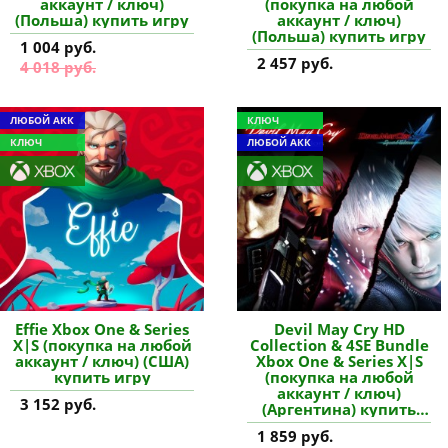
аккаунт / ключ)
(покупка на любой
(Польша) купить игру
аккаунт / ключ)
(Польша) купить игру
1 004 руб.
2 457 руб.
4 018 руб.
ЛЮБОЙ АКК
КЛЮЧ
КЛЮЧ
ЛЮБОЙ АКК
Effie Xbox One & Series
Devil May Cry HD
X|S (покупка на любой
Collection & 4SE Bundle
аккаунт / ключ) (США)
Xbox One & Series X|S
купить игру
(покупка на любой
аккаунт / ключ)
3 152 руб.
(Аргентина) купить
игру
1 859 руб.