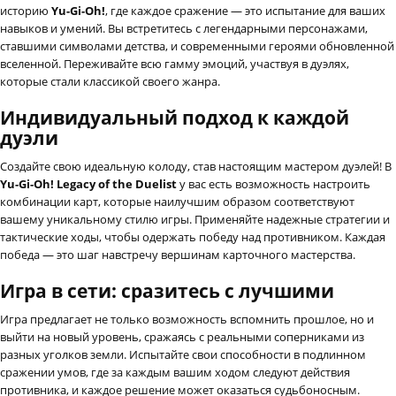
историю
Yu-Gi-Oh!
, где каждое сражение — это испытание для ваших
навыков и умений. Вы встретитесь с легендарными персонажами,
ставшими символами детства, и современными героями обновленной
вселенной. Переживайте всю гамму эмоций, участвуя в дуэлях,
которые стали классикой своего жанра.
Индивидуальный подход к каждой
дуэли
Создайте свою идеальную колоду, став настоящим мастером дуэлей! В
Yu-Gi-Oh! Legacy of the Duelist
у вас есть возможность настроить
комбинации карт, которые наилучшим образом соответствуют
вашему уникальному стилю игры. Применяйте надежные стратегии и
тактические ходы, чтобы одержать победу над противником. Каждая
победа — это шаг навстречу вершинам карточного мастерства.
Игра в сети: сразитесь с лучшими
Игра предлагает не только возможность вспомнить прошлое, но и
выйти на новый уровень, сражаясь с реальными соперниками из
разных уголков земли. Испытайте свои способности в подлинном
сражении умов, где за каждым вашим ходом следуют действия
противника, и каждое решение может оказаться судьбоносным.