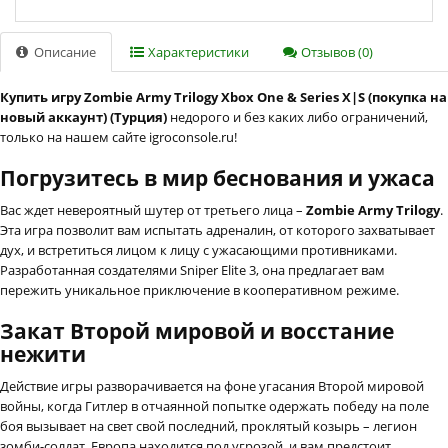
Описание
Характеристики
Отзывов (0)
Купить игру Zombie Army Trilogy Xbox One & Series X|S (покупка на
новый аккаунт) (Турция)
недорого и без каких либо ограничений,
только на нашем сайте igroconsole.ru!
Погрузитесь в мир беснования и ужаса
Вас ждет невероятный шутер от третьего лица –
Zombie Army Trilogy
.
Эта игра позволит вам испытать адреналин, от которого захватывает
дух, и встретиться лицом к лицу с ужасающими противниками.
Разработанная создателями Sniper Elite 3, она предлагает вам
пережить уникальное приключение в кооперативном режиме.
Закат Второй мировой и восстание
нежити
Действие игры разворачивается на фоне угасания Второй мировой
войны, когда Гитлер в отчаянной попытке одержать победу на поле
боя вызывает на свет свой последний, проклятый козырь – легион
зомби-солдат. Европа находится под угрозой, и вам предстоит