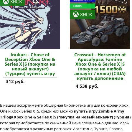
КЛЮЧ
Inukari - Chase of
Crossout - Horsemen of
Deception Xbox One &
Apocalypse: Famine
Series X|S (покупка на
Xbox One & Series X|S
новый аккаунт)
(покупка на любой
(Турция) купить игру
аккаунт / ключ) (США)
купить дополнение
312 руб.
4 538 руб.
В нашем ассортименте обширная библиотека игр для консолей Xbox
One и Xbox Series X|S, среди них можно
купить игру Zombie Army
Trilogy Xbox One & Series X|S (покупка на новый аккаунт) (Турция)
,
которая приобретается по сниженной цене специально для Вас. Игры
приобретаются в различных регионах: Аргентина, Турция, Европа,