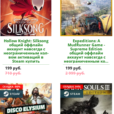
Hollow Knight: Silksong
Expeditions: A
общий оффлайн
MudRunner Game -
аккаунт навсегда с
Supreme Edition
неограниченным кол-
общий оффлайн
вом активаций в
аккаунт навсегда с
Steam купить
неограниченным кол-
вом активаций в
199 руб.
199 руб.
Steam купить
710 руб.
2 999 руб.
СКИДКА -90%
СКИДКА -94%