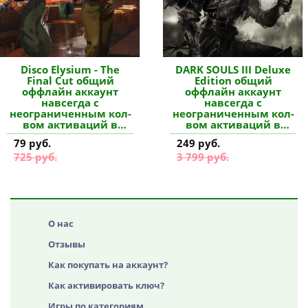
Disco Elysium - The
DARK SOULS III Deluxe
Final Cut общий
Edition общий
оффлайн аккаунт
оффлайн аккаунт
навсегда с
навсегда с
неограниченным кол-
неограниченным кол-
вом активаций в
вом активаций в
Steam купить
Steam купить
79 руб.
249 руб.
725 руб.
3 799 руб.
О нас
Отзывы
Как покупать на аккаунт?
Как активировать ключ?
Игры по категориям