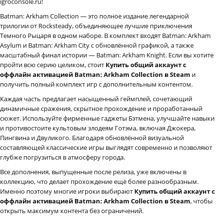
igroconsole.ru!
Batman: Arkham Collection — это полное издание легендарной
трилогии от Rocksteady, объединяющее лучшие приключения
Темного Рыцаря в одном наборе. В комплект входят Batman: Arkham
Asylum и Batman: Arkham City с обновлённой графикой, а также
масштабный финал истории — Batman: Arkham Knight. Если вы хотите
пройти всю серию целиком, стоит
Купить общий аккаунт с
оффлайн активацией Batman: Arkham Collection в Steam
и
получить полный комплект игр с дополнительным контентом.
Каждая часть предлагает насыщенный геймплей, сочетающий
динамичные сражения, скрытное прохождение и проработанный
сюжет. Используйте фирменные гаджеты Бэтмена, улучшайте навыки
и противостоите культовым злодеям Готэма, включая Джокера,
Пингвина и Двуликого. Благодаря обновлённой визуальной
составляющей классические игры выглядят современно и позволяют
глубже погрузиться в атмосферу города.
Все дополнения, выпущенные после релиза, уже включены в
коллекцию, что делает прохождение ещё более разнообразным.
Именно поэтому многие игроки выбирают
Купить общий аккаунт с
оффлайн активацией Batman: Arkham Collection в Steam
, чтобы
открыть максимум контента без ограничений.