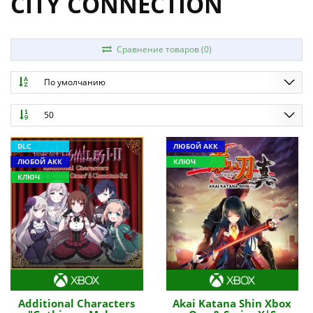
CITY CONNECTION
Сравнение товаров (0)
По умолчанию
50
DLC
ЛЮБОЙ АКК
ЛЮБОЙ АКК
КЛЮЧ
КЛЮЧ
Additional Characters
Akai Katana Shin Xbox