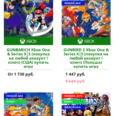
ЛЮБОЙ АКК
GUNBARICH Xbox One
GUNBIRD 2 Xbox One &
& Series X|S (покупка
Series X|S (покупка на
на любой аккаунт /
любой аккаунт /
ключ) (США) купить
ключ) (Польша)
игру
купить игру
От 1 730 руб.
1 447 руб.
8 684 руб.
ЛЮБОЙ АКК
СКИДКА -91%
КЛЮЧ
КЛЮЧ
ЛЮБОЙ АКК