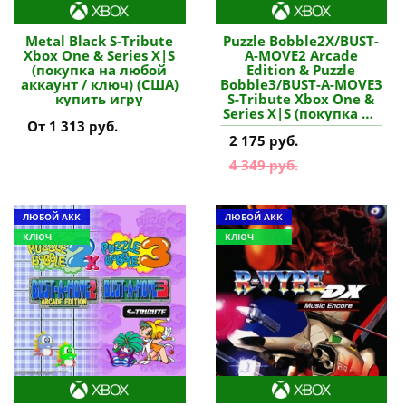
Metal Black S-Tribute
Puzzle Bobble2X/BUST-
Xbox One & Series X|S
A-MOVE2 Arcade
(покупка на любой
Edition & Puzzle
аккаунт / ключ) (США)
Bobble3/BUST-A-MOVE3
купить игру
S-Tribute Xbox One &
Series X|S (покупка на
От 1 313 руб.
любой аккаунт /
2 175 руб.
ключ) (Польша)
купить игру
4 349 руб.
ЛЮБОЙ АКК
ЛЮБОЙ АКК
КЛЮЧ
КЛЮЧ