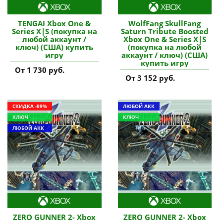
TENGAI Xbox One &
WolfFang SkullFang
Series X|S (покупка на
Saturn Tribute Boosted
любой аккаунт /
Xbox One & Series X|S
ключ) (США) купить
(покупка на любой
игру
аккаунт / ключ) (США)
купить игру
От 1 730 руб.
От 3 152 руб.
СКИДКА -89%
ЛЮБОЙ АКК
КЛЮЧ
КЛЮЧ
ЛЮБОЙ АКК
ZERO GUNNER 2- Xbox
ZERO GUNNER 2- Xbox