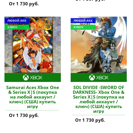
От 1 730 руб.
ЛЮБОЙ АКК
ЛЮБОЙ АКК
КЛЮЧ
КЛЮЧ
Samurai Aces Xbox One
SOL DIVIDE -SWORD OF
& Series X|S (покупка
DARKNESS- Xbox One &
на любой аккаунт /
Series X|S (покупка на
ключ) (США) купить
любой аккаунт /
игру
ключ) (США) купить
игру
От 1 730 руб.
От 1 730 руб.