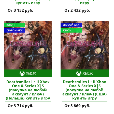
купить игру
игру
От 3 152 руб.
От 2 432 руб.
КЛЮЧ
ЛЮБОЙ АКК
ЛЮБОЙ АКК
КЛЮЧ
Deathsmiles I・II Xbox
Deathsmiles I・II Xbox
One & Series X|S
One & Series X|S
(покупка на любой
(покупка на любой
аккаунт / ключ)
аккаунт / ключ) (США)
(Польша) купить игру
купить игру
От 3 714 руб.
От 5 869 руб.