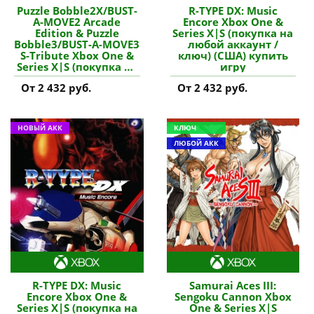
Puzzle Bobble2X/BUST-
R-TYPE DX: Music
A-MOVE2 Arcade
Encore Xbox One &
Edition & Puzzle
Series X|S (покупка на
Bobble3/BUST-A-MOVE3
любой аккаунт /
S-Tribute Xbox One &
ключ) (США) купить
Series X|S (покупка на
игру
любой аккаунт /
От 2 432 руб.
От 2 432 руб.
ключ) (США) купить
игру
НОВЫЙ АКК
КЛЮЧ
ЛЮБОЙ АКК
R-TYPE DX: Music
Samurai Aces III:
Encore Xbox One &
Sengoku Cannon Xbox
Series X|S (покупка на
One & Series X|S