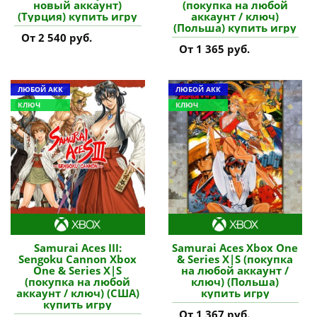
новый аккаунт)
(покупка на любой
(Турция) купить игру
аккаунт / ключ)
(Польша) купить игру
От 2 540 руб.
От 1 365 руб.
ЛЮБОЙ АКК
ЛЮБОЙ АКК
КЛЮЧ
КЛЮЧ
Samurai Aces III:
Samurai Aces Xbox One
Sengoku Cannon Xbox
& Series X|S (покупка
One & Series X|S
на любой аккаунт /
(покупка на любой
ключ) (Польша)
аккаунт / ключ) (США)
купить игру
купить игру
От 1 367 руб.