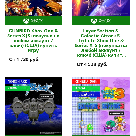
GUNBIRD Xbox One &
Layer Section &
Series X|S (покупка на
Galactic Attack S-
любой аккаунт /
Tribute Xbox One &
ключ) (США) купить
Series X|S (покупка на
игру
любой аккаунт /
ключ) (США) купить
От 1 730 руб.
игру
От 4 538 руб.
ЛЮБОЙ АКК
СКИДКА -50%
КЛЮЧ
КЛЮЧ
ЛЮБОЙ АКК