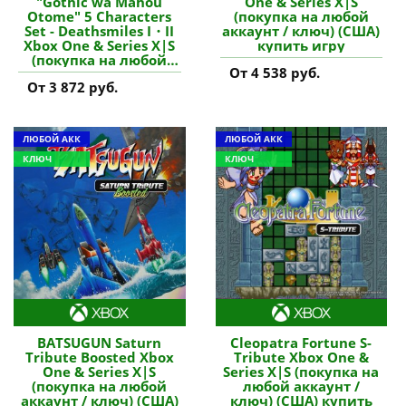
"Gothic wa Mahou
One & Series X|S
Otome" 5 Characters
(покупка на любой
Set - Deathsmiles I・II
аккаунт / ключ) (США)
Xbox One & Series X|S
купить игру
(покупка на любой
От 4 538 руб.
аккаунт / ключ) (США)
От 3 872 руб.
купить дополнение
ЛЮБОЙ АКК
ЛЮБОЙ АКК
КЛЮЧ
КЛЮЧ
BATSUGUN Saturn
Cleopatra Fortune S-
Tribute Boosted Xbox
Tribute Xbox One &
One & Series X|S
Series X|S (покупка на
(покупка на любой
любой аккаунт /
аккаунт / ключ) (США)
ключ) (США) купить