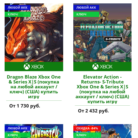
ЛЮБОЙ АКК
ЛЮБОЙ АКК
КЛЮЧ
КЛЮЧ
Dragon Blaze Xbox One
Elevator Action -
& Series X|S (покупка
Returns- S-Tribute
на любой аккаунт /
Xbox One & Series X|S
ключ) (США) купить
(покупка на любой
игру
аккаунт / ключ) (США)
купить игру
От 1 730 руб.
От 2 432 руб.
ЛЮБОЙ АКК
СКИДКА -84%
КЛЮЧ
КЛЮЧ