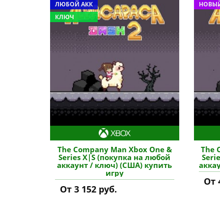
ЛЮБОЙ АКК
НОВЫЙ
КЛЮЧ
The Company Man Xbox One &
The 
Series X|S (покупка на любой
Seri
аккаунт / ключ) (США) купить
аккау
игру
От 
От 3 152 руб.