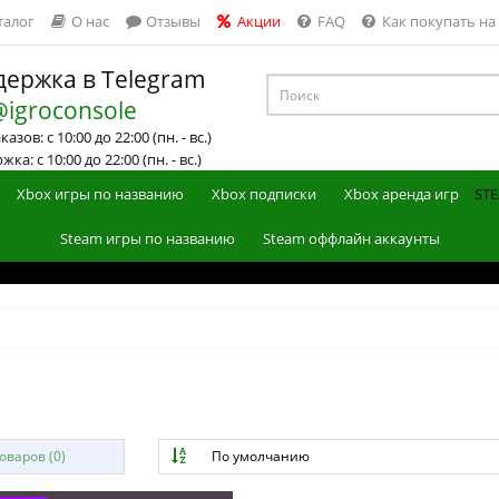
талог
О нас
Отзывы
Акции
FAQ
Как покупать на
ержка в Telegram
@igroconsole
азов: с 10:00 до 22:00 (пн. - вс.)
ка: с 10:00 до 22:00 (пн. - вс.)
Xbox игры по названию
Xbox подписки
Xbox аренда игр
STE
Steam игры по названию
Steam оффлайн аккаунты
варов (0)
По умолчанию