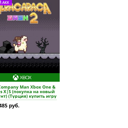
 АКК
Company Man Xbox One &
es X|S (покупка на новый
нт) (Турция) купить игру
485 руб.