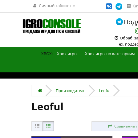
Личный кабинет
Ка
Подд
Обраб. зак
Тех. поддерж
XBOX:
Xbox игры
Xbox игры по категориям
Производитель
Leoful
Leoful
Сравнение то