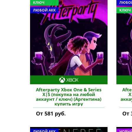
КЛЮЧ
ЛЮБОЙ
ЛЮБОЙ АКК
КЛЮЧ
Afterparty Xbox One & Series
Afte
X|S (покупка на любой
X
аккаунт / ключ) (Аргентина)
акка
купить игру
От 581 руб.
От 
ЛЮБОЙ АКК
НОВЫЙ