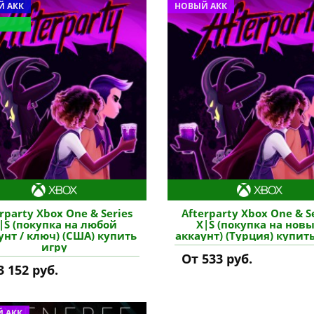
 АКК
НОВЫЙ АКК
rparty Xbox One & Series
Afterparty Xbox One & S
|S (покупка на любой
X|S (покупка на нов
унт / ключ) (США) купить
аккаунт) (Турция) купит
игру
От 533 руб.
3 152 руб.
 АКК