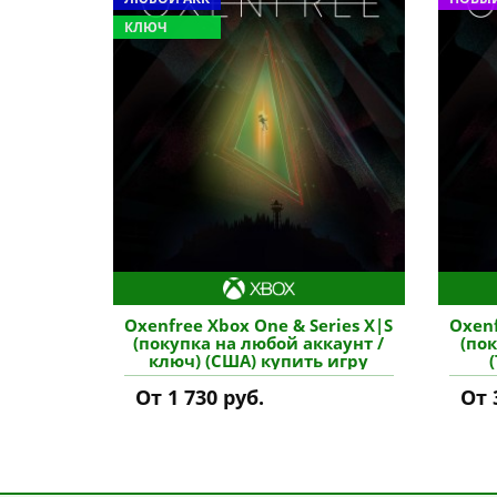
КЛЮЧ
Oxenfree Xbox One & Series X|S
Oxenf
(покупка на любой аккаунт /
(по
ключ) (США) купить игру
От 1 730 руб.
От 