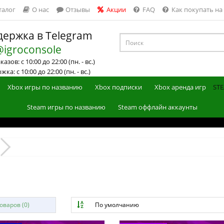
талог
О нас
Отзывы
Акции
FAQ
Как покупать на
ержка в Telegram
@igroconsole
азов: с 10:00 до 22:00 (пн. - вс.)
ка: с 10:00 до 22:00 (пн. - вс.)
Xbox игры по названию
Xbox подписки
Xbox аренда игр
STE
Steam игры по названию
Steam оффлайн аккаунты
варов (0)
По умолчанию