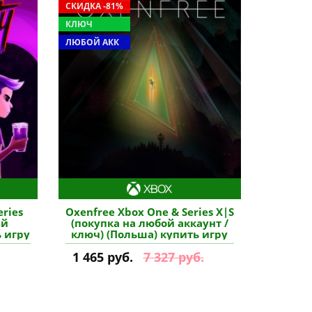
СКИДКА -81%
КЛЮЧ
ЛЮБОЙ АКК
eries
Oxenfree Xbox One & Series X|S
ый
(покупка на любой аккаунт /
ь игру
ключ) (Польша) купить игру
1 465 руб.
7 327 руб.