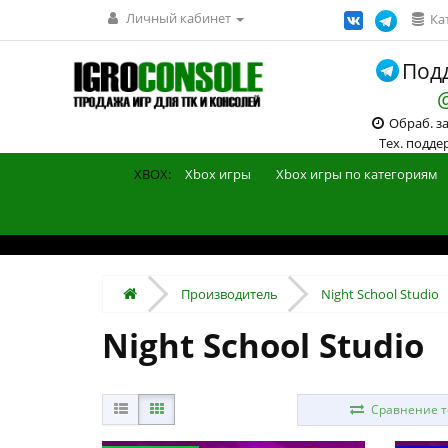
Личный кабинет
Ка
Подд
Обраб. зак
Тех. поддерж
XBOX:
Xbox игры
Xbox игры по категориям
Производитель
Night School Studio
Night School Studio
Сравнение то