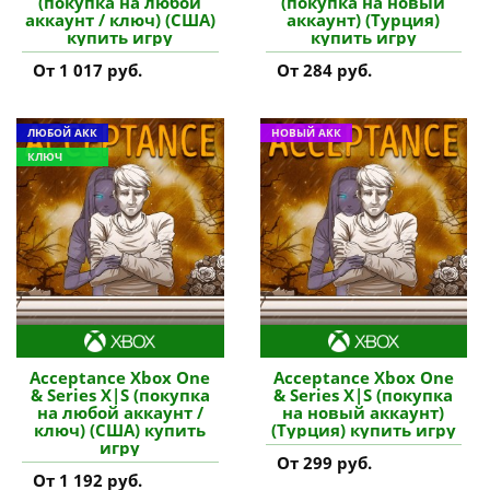
(покупка на любой
(покупка на новый
аккаунт / ключ) (США)
аккаунт) (Турция)
купить игру
купить игру
От 1 017 руб.
От 284 руб.
ЛЮБОЙ АКК
НОВЫЙ АКК
КЛЮЧ
Acceptance Xbox One
Acceptance Xbox One
& Series X|S (покупка
& Series X|S (покупка
на любой аккаунт /
на новый аккаунт)
ключ) (США) купить
(Турция) купить игру
игру
От 299 руб.
От 1 192 руб.