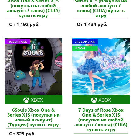
Xbox One & Series X|S
Series X|S (покупка на
(покупка на любой
любой аккаунт /
аккаунт / ключ) (США)
ключ) (США) купить
купить игру
игру
От 1 192 руб.
От 1 434 руб.
НОВЫЙ АКК
ЛЮБОЙ АКК
КЛЮЧ
6Souls Xbox One &
7 Days of Rose Xbox
Series X|S (покупка на
One & Series X|S
новый аккаунт)
(покупка на любой
(Турция) купить игру
аккаунт / ключ) (США)
купить игру
От 325 руб.