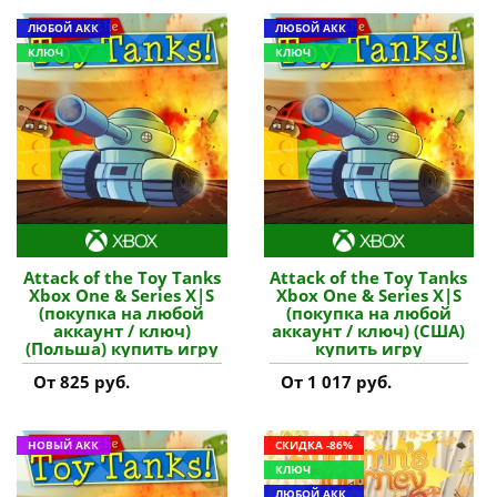
ЛЮБОЙ АКК
ЛЮБОЙ АКК
КЛЮЧ
КЛЮЧ
Attack of the Toy Tanks
Attack of the Toy Tanks
Xbox One & Series X|S
Xbox One & Series X|S
(покупка на любой
(покупка на любой
аккаунт / ключ)
аккаунт / ключ) (США)
(Польша) купить игру
купить игру
От 825 руб.
От 1 017 руб.
НОВЫЙ АКК
СКИДКА -86%
КЛЮЧ
ЛЮБОЙ АКК