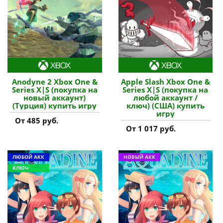
Anodyne 2 Xbox One &
Apple Slash Xbox One &
Series X|S (покупка на
Series X|S (покупка на
новый аккаунт)
любой аккаунт /
(Турция) купить игру
ключ) (США) купить
игру
От 485 руб.
От 1 017 руб.
ЛЮБОЙ АКК
НОВЫЙ АКК
КЛЮЧ