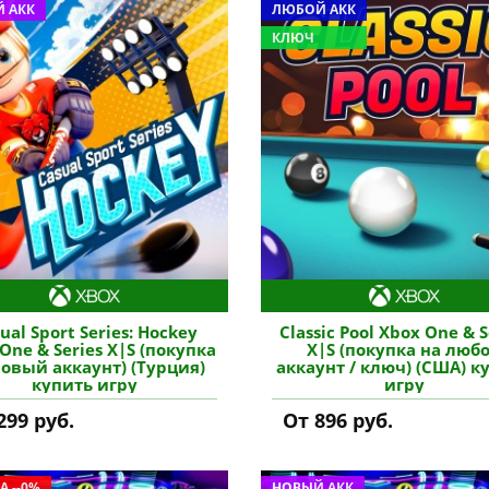
 АКК
ЛЮБОЙ АКК
КЛЮЧ
ual Sport Series: Hockey
Classic Pool Xbox One & S
One & Series X|S (покупка
X|S (покупка на люб
новый аккаунт) (Турция)
аккаунт / ключ) (США) к
купить игру
игру
299 руб.
От 896 руб.
А --0%
НОВЫЙ АКК