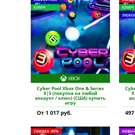
КЛЮЧ
КЛЮЧ
ЛЮБОЙ
Cyber Pool Xbox One & Series
Cybe
X|S (покупка на любой
X
аккаунт / ключ) (США) купить
ак
игру
От 1 017 руб.
497
СКИДКА -89%
НОВЫЙ