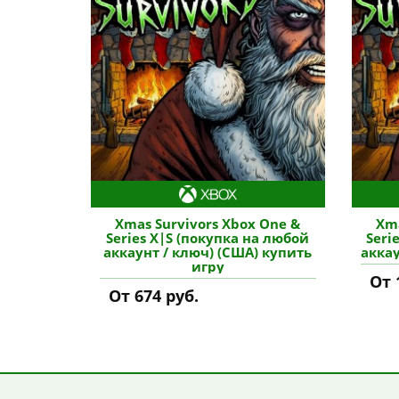
Xmas Survivors Xbox One &
Xma
Series X|S (покупка на любой
Seri
аккаунт / ключ) (США) купить
аккау
игру
От 
От 674 руб.