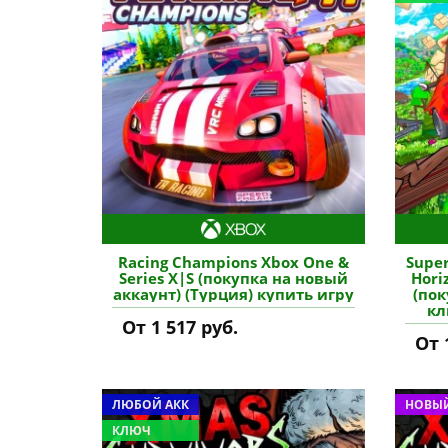
Racing Champions Xbox One &
Super
Series X|S (покупка на новый
Hori
аккаунт) (Турция) купить игру
(пок
кл
От 1 517 руб.
От 
ЛЮБОЙ АКК
НОВЫЙ
КЛЮЧ