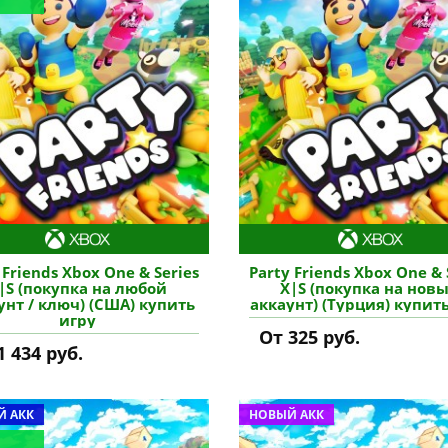
 Friends Xbox One & Series
Party Friends Xbox One & 
|S (покупка на любой
X|S (покупка на нов
унт / ключ) (США) купить
аккаунт) (Турция) купит
игру
От 325 руб.
1 434 руб.
 АКК
НОВЫЙ АКК