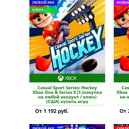
ЛЮБОЙ АКК
НОВЫЙ
КЛЮЧ
Casual Sport Series: Hockey
Cas
Xbox One & Series X|S (покупка
Xbox 
на любой аккаунт / ключ)
на 
(США) купить игру
От 1 192 руб.
От 
ЛЮБОЙ АКК
СКИДК