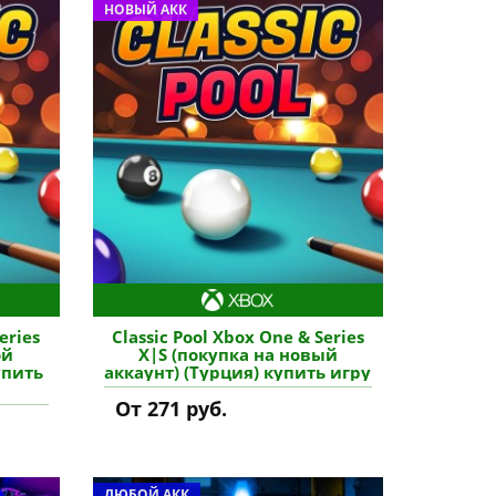
НОВЫЙ АКК
eries
Classic Pool Xbox One & Series
ой
X|S (покупка на новый
упить
аккаунт) (Турция) купить игру
От 271 руб.
ЛЮБОЙ АКК