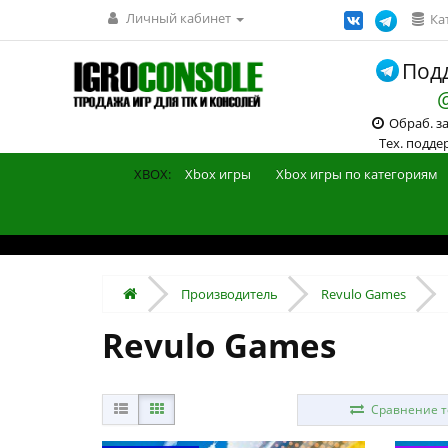
Личный кабинет
Ка
Подд
Обраб. зак
Тех. поддерж
XBOX:
Xbox игры
Xbox игры по категориям
Производитель
Revulo Games
Revulo Games
Сравнение то