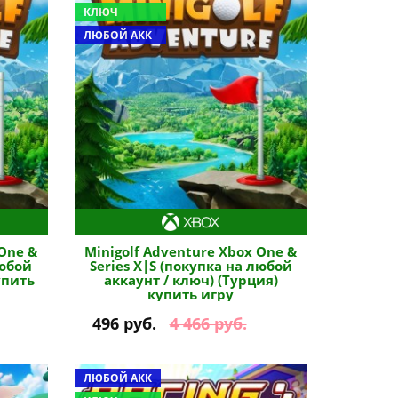
КЛЮЧ
ЛЮБОЙ АКК
 One &
Minigolf Adventure Xbox One &
любой
Series X|S (покупка на любой
упить
аккаунт / ключ) (Турция)
купить игру
496 руб.
4 466 руб.
ЛЮБОЙ АКК