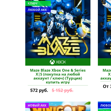
КЛЮЧ
ЛЮБОЙ АКК
Maze Blaze Xbox One & Series
Maze
X|S (покупка на любой
X
аккаунт / ключ) (Турция)
аккау
купить игру
От 
572 руб.
5 152 руб.
НОВЫЙ АКК
ЛЮБОЙ