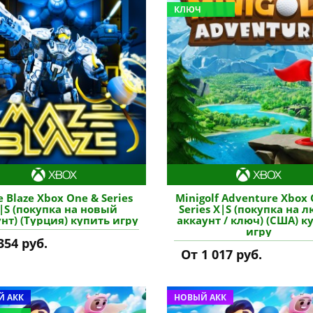
КЛЮЧ
 Blaze Xbox One & Series
Minigolf Adventure Xbox
|S (покупка на новый
Series X|S (покупка на 
нт) (Турция) купить игру
аккаунт / ключ) (США) к
игру
354 руб.
От 1 017 руб.
 АКК
НОВЫЙ АКК