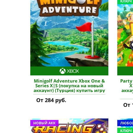
КЛЮЧ
Minigolf Adventure Xbox One &
Party
Series X|S (покупка на новый
X
аккаунт) (Турция) купить игру
акка
От 284 руб.
От 
НОВЫЙ АКК
ЛЮБОЙ
КЛЮЧ