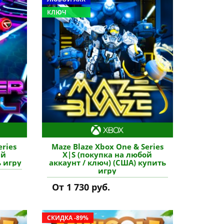
КЛЮЧ
eries
Maze Blaze Xbox One & Series
ый
X|S (покупка на любой
ь игру
аккаунт / ключ) (США) купить
игру
От 1 730 руб.
СКИДКА -89%