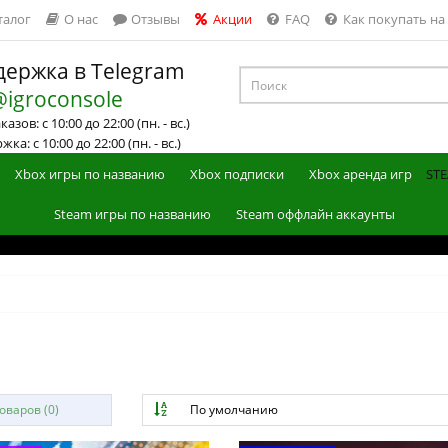
талог
О нас
Отзывы
Акции
FAQ
Как покупать на
ержка в Telegram
@igroconsole
азов: с 10:00 до 22:00 (пн. - вс.)
ка: с 10:00 до 22:00 (пн. - вс.)
Xbox игры по названию
Xbox подписки
Xbox аренда игр
STE
Steam игры по названию
Steam оффлайн аккаунты
варов (0)
По умолчанию