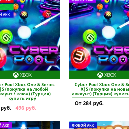
 АКК
r Pool Xbox One & Series
Cyber Pool Xbox One & S
|S (покупка на любой
X|S (покупка на нов
каунт / ключ) (Турция)
аккаунт) (Турция) купит
купить игру
От 284 руб.
 руб.
496 руб.
 АКК
ЛЮБОЙ АКК