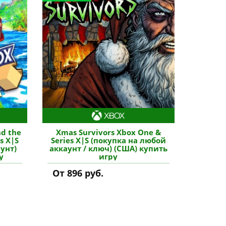
nd the
Xmas Survivors Xbox One &
s X|S
Series X|S (покупка на любой
унт)
аккаунт / ключ) (США) купить
у
игру
От 896 руб.